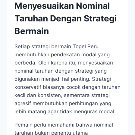
Menyesuaikan Nominal
Taruhan Dengan Strategi
Bermain
Setiap strategi bermain Togel Peru
membutuhkan pendekatan modal yang
berbeda. Oleh karena itu, menyesuaikan
nominal taruhan dengan strategi yang
digunakan menjadi hal penting. Strategi
konservatif biasanya cocok dengan taruhan
kecil dan konsisten, sementara strategi
agresif membutuhkan perhitungan yang
lebih matang agar tidak menguras modal.
Pemain perlu memahami bahwa nominal
taruhan bukan penentu utama