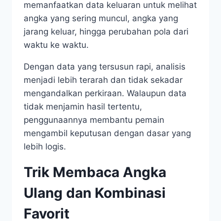
memanfaatkan data keluaran untuk melihat
angka yang sering muncul, angka yang
jarang keluar, hingga perubahan pola dari
waktu ke waktu.
Dengan data yang tersusun rapi, analisis
menjadi lebih terarah dan tidak sekadar
mengandalkan perkiraan. Walaupun data
tidak menjamin hasil tertentu,
penggunaannya membantu pemain
mengambil keputusan dengan dasar yang
lebih logis.
Trik Membaca Angka
Ulang dan Kombinasi
Favorit