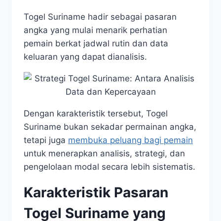
Togel Suriname hadir sebagai pasaran
angka yang mulai menarik perhatian
pemain berkat jadwal rutin dan data
keluaran yang dapat dianalisis.
Dengan karakteristik tersebut, Togel
Suriname bukan sekadar permainan angka,
tetapi juga
membuka peluang bagi pemain
untuk menerapkan analisis, strategi, dan
pengelolaan modal secara lebih sistematis.
Karakteristik Pasaran
Togel Suriname yang