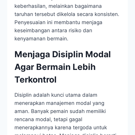
keberhasilan, melainkan bagaimana
taruhan tersebut dikelola secara konsisten.
Penyesuaian ini membantu menjaga
keseimbangan antara risiko dan
kenyamanan bermain.
Menjaga Disiplin Modal
Agar Bermain Lebih
Terkontrol
Disiplin adalah kunci utama dalam
menerapkan manajemen modal yang
aman. Banyak pemain sudah memiliki
rencana modal, tetapi gagal
menerapkannya karena tergoda untuk