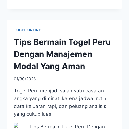
TOGEL ONLINE
Tips Bermain Togel Peru
Dengan Manajemen
Modal Yang Aman
01/30/2026
Togel Peru menjadi salah satu pasaran
angka yang diminati karena jadwal rutin,
data keluaran rapi, dan peluang analisis
yang cukup luas.