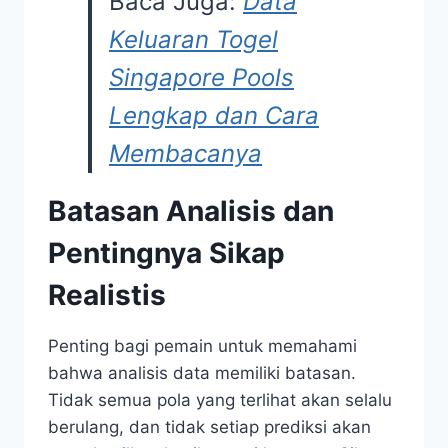
Baca Juga:
Data
Keluaran Togel
Singapore Pools
Lengkap dan Cara
Membacanya
Batasan Analisis dan
Pentingnya Sikap
Realistis
Penting bagi pemain untuk memahami
bahwa analisis data memiliki batasan.
Tidak semua pola yang terlihat akan selalu
berulang, dan tidak setiap prediksi akan