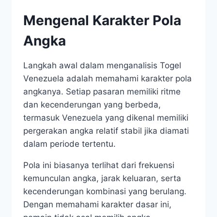
Mengenal Karakter Pola
Angka
Langkah awal dalam menganalisis Togel
Venezuela adalah memahami karakter pola
angkanya. Setiap pasaran memiliki ritme
dan kecenderungan yang berbeda,
termasuk Venezuela yang dikenal memiliki
pergerakan angka relatif stabil jika diamati
dalam periode tertentu.
Pola ini biasanya terlihat dari frekuensi
kemunculan angka, jarak keluaran, serta
kecenderungan kombinasi yang berulang.
Dengan memahami karakter dasar ini,