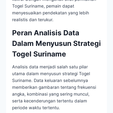
Togel Suriname, pemain dapat
menyesuaikan pendekatan yang lebih
realistis dan terukur.
Peran Analisis Data
Dalam Menyusun Strategi
Togel Suriname
Analisis data menjadi salah satu pilar
utama dalam menyusun strategi Togel
Suriname. Data keluaran sebelumnya
memberikan gambaran tentang frekuensi
angka, kombinasi yang sering muncul,
serta kecenderungan tertentu dalam
periode waktu tertentu.