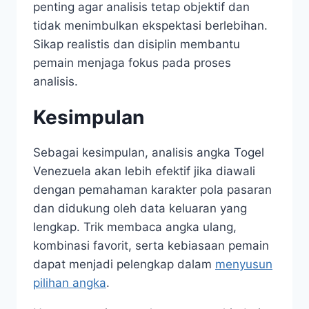
penting agar analisis tetap objektif dan
tidak menimbulkan ekspektasi berlebihan.
Sikap realistis dan disiplin membantu
pemain menjaga fokus pada proses
analisis.
Kesimpulan
Sebagai kesimpulan, analisis angka Togel
Venezuela akan lebih efektif jika diawali
dengan pemahaman karakter pola pasaran
dan didukung oleh data keluaran yang
lengkap. Trik membaca angka ulang,
kombinasi favorit, serta kebiasaan pemain
dapat menjadi pelengkap dalam
menyusun
pilihan angka
.