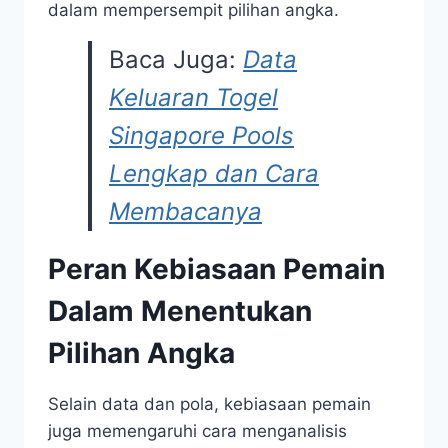
dalam mempersempit pilihan angka.
Baca Juga:
Data
Keluaran Togel
Singapore Pools
Lengkap dan Cara
Membacanya
Peran Kebiasaan Pemain
Dalam Menentukan
Pilihan Angka
Selain data dan pola, kebiasaan pemain
juga memengaruhi cara menganalisis