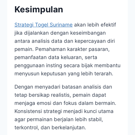
Kesimpulan
Strategi Togel Suriname
akan lebih efektif
jika dijalankan dengan keseimbangan
antara analisis data dan kepercayaan diri
pemain. Pemahaman karakter pasaran,
pemanfaatan data keluaran, serta
penggunaan insting secara bijak membantu
menyusun keputusan yang lebih terarah.
Dengan menyadari batasan analisis dan
tetap bersikap realistis, pemain dapat
menjaga emosi dan fokus dalam bermain.
Konsistensi strategi menjadi kunci utama
agar permainan berjalan lebih stabil,
terkontrol, dan berkelanjutan.