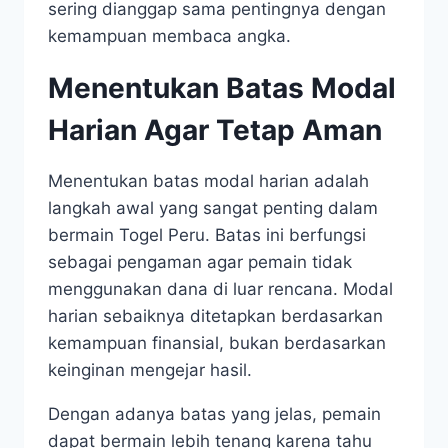
sering dianggap sama pentingnya dengan
kemampuan membaca angka.
Menentukan Batas Modal
Harian Agar Tetap Aman
Menentukan batas modal harian adalah
langkah awal yang sangat penting dalam
bermain Togel Peru. Batas ini berfungsi
sebagai pengaman agar pemain tidak
menggunakan dana di luar rencana. Modal
harian sebaiknya ditetapkan berdasarkan
kemampuan finansial, bukan berdasarkan
keinginan mengejar hasil.
Dengan adanya batas yang jelas, pemain
dapat bermain lebih tenang karena tahu