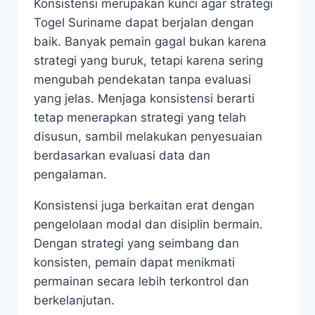
Konsistensi merupakan kunci agar strategi
Togel Suriname dapat berjalan dengan
baik. Banyak pemain gagal bukan karena
strategi yang buruk, tetapi karena sering
mengubah pendekatan tanpa evaluasi
yang jelas. Menjaga konsistensi berarti
tetap menerapkan strategi yang telah
disusun, sambil melakukan penyesuaian
berdasarkan evaluasi data dan
pengalaman.
Konsistensi juga berkaitan erat dengan
pengelolaan modal dan disiplin bermain.
Dengan strategi yang seimbang dan
konsisten, pemain dapat menikmati
permainan secara lebih terkontrol dan
berkelanjutan.