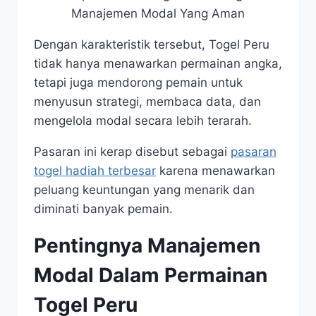
Dengan karakteristik tersebut, Togel Peru
tidak hanya menawarkan permainan angka,
tetapi juga mendorong pemain untuk
menyusun strategi, membaca data, dan
mengelola modal secara lebih terarah.
Pasaran ini kerap disebut sebagai
pasaran
togel hadiah terbesar
karena menawarkan
peluang keuntungan yang menarik dan
diminati banyak pemain.
Pentingnya Manajemen
Modal Dalam Permainan
Togel Peru