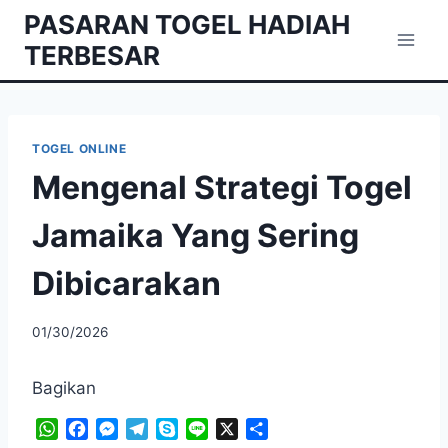
Skip
PASARAN TOGEL HADIAH
to
TERBESAR
content
TOGEL ONLINE
Mengenal Strategi Togel
Jamaika Yang Sering
Dibicarakan
01/30/2026
Bagikan
W
F
M
T
S
L
X
S