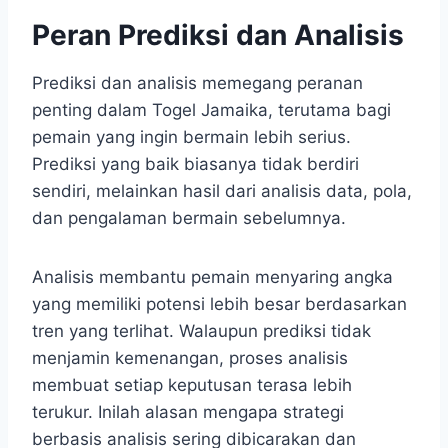
Peran Prediksi dan Analisis
Prediksi dan analisis memegang peranan
penting dalam Togel Jamaika, terutama bagi
pemain yang ingin bermain lebih serius.
Prediksi yang baik biasanya tidak berdiri
sendiri, melainkan hasil dari analisis data, pola,
dan pengalaman bermain sebelumnya.
Analisis membantu pemain menyaring angka
yang memiliki potensi lebih besar berdasarkan
tren yang terlihat. Walaupun prediksi tidak
menjamin kemenangan, proses analisis
membuat setiap keputusan terasa lebih
terukur. Inilah alasan mengapa strategi
berbasis analisis sering dibicarakan dan