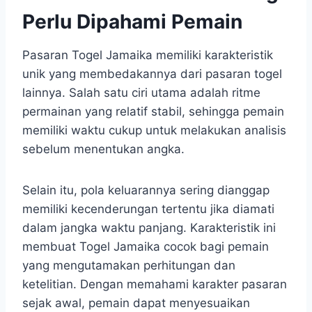
Perlu Dipahami Pemain
Pasaran Togel Jamaika memiliki karakteristik
unik yang membedakannya dari pasaran togel
lainnya. Salah satu ciri utama adalah ritme
permainan yang relatif stabil, sehingga pemain
memiliki waktu cukup untuk melakukan analisis
sebelum menentukan angka.
Selain itu, pola keluarannya sering dianggap
memiliki kecenderungan tertentu jika diamati
dalam jangka waktu panjang. Karakteristik ini
membuat Togel Jamaika cocok bagi pemain
yang mengutamakan perhitungan dan
ketelitian. Dengan memahami karakter pasaran
sejak awal, pemain dapat menyesuaikan