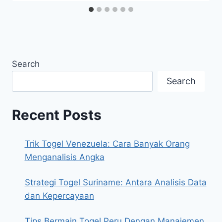
Search
Search
Recent Posts
Trik Togel Venezuela: Cara Banyak Orang
Menganalisis Angka
Strategi Togel Suriname: Antara Analisis Data
dan Kepercayaan
Tips Bermain Togel Peru Dengan Manajemen