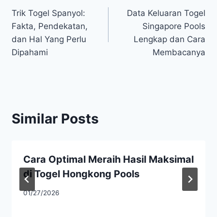
Trik Togel Spanyol:
Data Keluaran Togel
navigation
Fakta, Pendekatan,
Singapore Pools
dan Hal Yang Perlu
Lengkap dan Cara
Dipahami
Membacanya
Similar Posts
Cara Optimal Meraih Hasil Maksimal
di Togel Hongkong Pools
01/27/2026