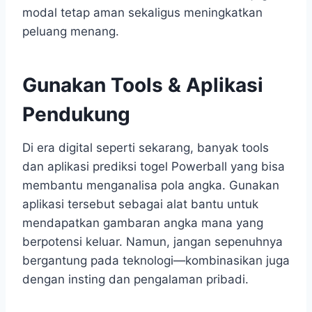
modal tetap aman sekaligus meningkatkan
peluang menang.
Gunakan Tools & Aplikasi
Pendukung
Di era digital seperti sekarang, banyak tools
dan aplikasi prediksi togel Powerball yang bisa
membantu menganalisa pola angka. Gunakan
aplikasi tersebut sebagai alat bantu untuk
mendapatkan gambaran angka mana yang
berpotensi keluar. Namun, jangan sepenuhnya
bergantung pada teknologi—kombinasikan juga
dengan insting dan pengalaman pribadi.