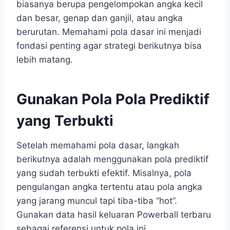
biasanya berupa pengelompokan angka kecil
dan besar, genap dan ganjil, atau angka
berurutan. Memahami pola dasar ini menjadi
fondasi penting agar strategi berikutnya bisa
lebih matang.
Gunakan Pola Pola Prediktif
yang Terbukti
Setelah memahami pola dasar, langkah
berikutnya adalah menggunakan pola prediktif
yang sudah terbukti efektif. Misalnya, pola
pengulangan angka tertentu atau pola angka
yang jarang muncul tapi tiba-tiba “hot”.
Gunakan data hasil keluaran Powerball terbaru
sebagai referensi untuk pola ini.