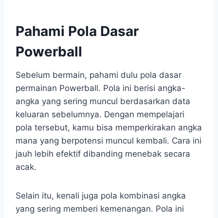
Pahami Pola Dasar
Powerball
Sebelum bermain, pahami dulu pola dasar
permainan Powerball. Pola ini berisi angka-
angka yang sering muncul berdasarkan data
keluaran sebelumnya. Dengan mempelajari
pola tersebut, kamu bisa memperkirakan angka
mana yang berpotensi muncul kembali. Cara ini
jauh lebih efektif dibanding menebak secara
acak.
Selain itu, kenali juga pola kombinasi angka
yang sering memberi kemenangan. Pola ini