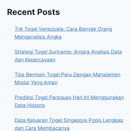
Recent Posts
Trik Togel Venezuela: Cara Banyak Orang
Menganalisis Angka
Strategi Togel Suriname: Antara Analisis Data
dan Kepercayaan
Tips Bermain Togel Peru Dengan Manajemen
Modal Yang Aman
Prediksi Togel Paraguay Hari Ini Menggunakan
Data Historis
Data Keluaran Togel Singapore Pools Lengkap
dan Cara Membacanya