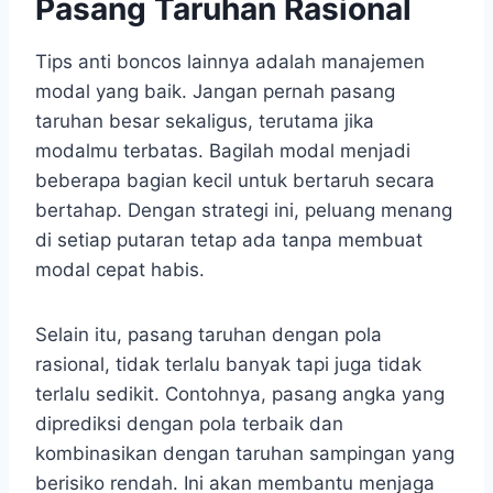
Pasang Taruhan Rasional
Tips anti boncos lainnya adalah manajemen
modal yang baik. Jangan pernah pasang
taruhan besar sekaligus, terutama jika
modalmu terbatas. Bagilah modal menjadi
beberapa bagian kecil untuk bertaruh secara
bertahap. Dengan strategi ini, peluang menang
di setiap putaran tetap ada tanpa membuat
modal cepat habis.
Selain itu, pasang taruhan dengan pola
rasional, tidak terlalu banyak tapi juga tidak
terlalu sedikit. Contohnya, pasang angka yang
diprediksi dengan pola terbaik dan
kombinasikan dengan taruhan sampingan yang
berisiko rendah. Ini akan membantu menjaga