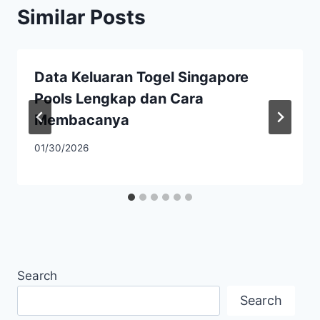
Similar Posts
Data Keluaran Togel Singapore
Pools Lengkap dan Cara
Membacanya
01/30/2026
Search
Search