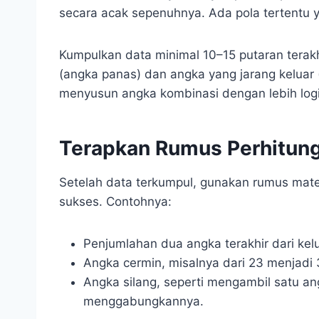
secara acak sepenuhnya. Ada pola tertentu y
Kumpulkan data minimal 10–15 putaran terakh
(angka panas) dan angka yang jarang keluar (
menyusun angka kombinasi dengan lebih logi
Terapkan Rumus Perhitung
Setelah data terkumpul, gunakan rumus mat
sukses. Contohnya:
Penjumlahan dua angka terakhir dari ke
Angka cermin, misalnya dari 23 menjadi 
Angka silang, seperti mengambil satu an
menggabungkannya.