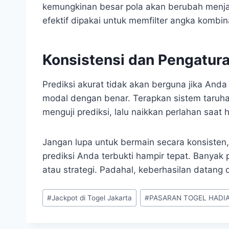
kemungkinan besar pola akan berubah menjad
efektif dipakai untuk memfilter angka kombi
Konsistensi dan Pengatur
Prediksi akurat tidak akan berguna jika And
modal dengan benar. Terapkan sistem taruhan
menguji prediksi, lalu naikkan perlahan saat 
Jangan lupa untuk bermain secara konsiste
prediksi Anda terbukti hampir tepat. Banyak 
atau strategi. Padahal, keberhasilan datang 
Post
#
Jackpot di Togel Jakarta
#
PASARAN TOGEL HADI
Tags: