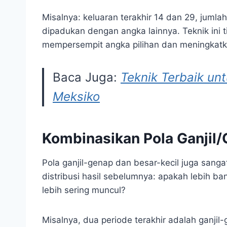
Misalnya: keluaran terakhir 14 dan 29, juml
dipadukan dengan angka lainnya. Teknik ini 
mempersempit angka pilihan dan meningkatk
Baca Juga:
Teknik Terbaik un
Meksiko
Kombinasikan Pola Ganjil/
Pola ganjil-genap dan besar-kecil juga sanga
distribusi hasil sebelumnya: apakah lebih ba
lebih sering muncul?
Misalnya, dua periode terakhir adalah ganjil-