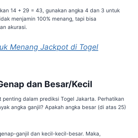
ahkan 14 + 29 = 43, gunakan angka 4 dan 3 untuk
tidak menjamin 100% menang, tapi bisa
an akurasi.
tuk Menang Jackpot di Togel
Genap dan Besar/Kecil
t penting dalam prediksi Togel Jakarta. Perhatikan
nyak angka ganjil? Apakah angka besar (di atas 25)
genap-ganjil dan kecil-kecil-besar. Maka,