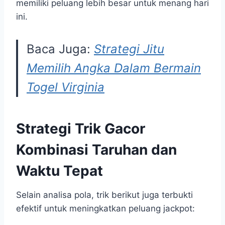
memiliki peluang lebih besar untuk menang hari
ini.
Baca Juga:
Strategi Jitu
Memilih Angka Dalam Bermain
Togel Virginia
Strategi Trik Gacor
Kombinasi Taruhan dan
Waktu Tepat
Selain analisa pola, trik berikut juga terbukti
efektif untuk meningkatkan peluang jackpot: