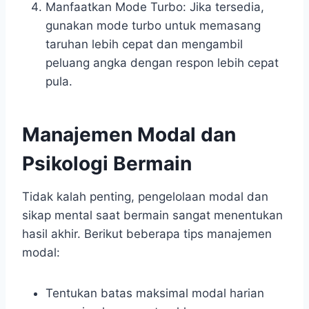
Manfaatkan Mode Turbo: Jika tersedia,
gunakan mode turbo untuk memasang
taruhan lebih cepat dan mengambil
peluang angka dengan respon lebih cepat
pula.
Manajemen Modal dan
Psikologi Bermain
Tidak kalah penting, pengelolaan modal dan
sikap mental saat bermain sangat menentukan
hasil akhir. Berikut beberapa tips manajemen
modal:
Tentukan batas maksimal modal harian