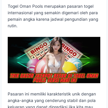
h
a
e
e
k
i
h
a
c
s
l
y
n
a
Togel Oman Pools merupakan pasaran togel
t
e
s
e
p
e
r
internasional yang semakin digemari oleh para
s
b
e
g
e
e
pemain angka karena jadwal pengundian yang
A
o
n
r
rutin.
p
o
g
a
p
k
e
m
r
Pasaran ini memiliki karakteristik unik dengan
angka-angka yang cenderung stabil dan pola
keluaran yang dapat diprediksi jika kita mau