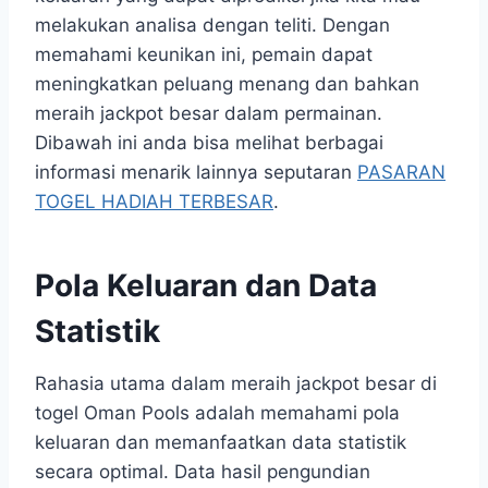
melakukan analisa dengan teliti. Dengan
memahami keunikan ini, pemain dapat
meningkatkan peluang menang dan bahkan
meraih jackpot besar dalam permainan.
Dibawah ini anda bisa melihat berbagai
informasi menarik lainnya seputaran
PASARAN
TOGEL HADIAH TERBESAR
.
Pola Keluaran dan Data
Statistik
Rahasia utama dalam meraih jackpot besar di
togel Oman Pools adalah memahami pola
keluaran dan memanfaatkan data statistik
secara optimal. Data hasil pengundian