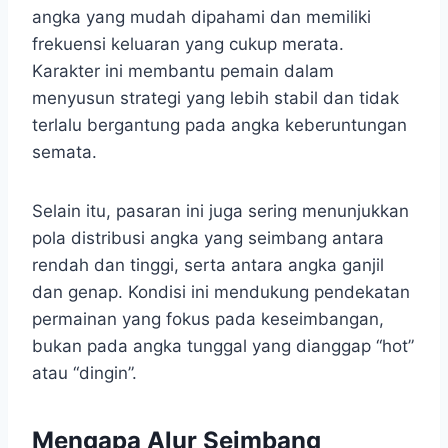
angka yang mudah dipahami dan memiliki
frekuensi keluaran yang cukup merata.
Karakter ini membantu pemain dalam
menyusun strategi yang lebih stabil dan tidak
terlalu bergantung pada angka keberuntungan
semata.
Selain itu, pasaran ini juga sering menunjukkan
pola distribusi angka yang seimbang antara
rendah dan tinggi, serta antara angka ganjil
dan genap. Kondisi ini mendukung pendekatan
permainan yang fokus pada keseimbangan,
bukan pada angka tunggal yang dianggap “hot”
atau “dingin”.
Mengapa Alur Seimbang