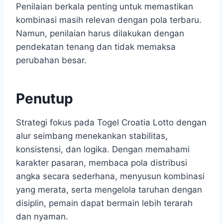
Penilaian berkala penting untuk memastikan
kombinasi masih relevan dengan pola terbaru.
Namun, penilaian harus dilakukan dengan
pendekatan tenang dan tidak memaksa
perubahan besar.
Penutup
Strategi fokus pada Togel Croatia Lotto dengan
alur seimbang menekankan stabilitas,
konsistensi, dan logika. Dengan memahami
karakter pasaran, membaca pola distribusi
angka secara sederhana, menyusun kombinasi
yang merata, serta mengelola taruhan dengan
disiplin, pemain dapat bermain lebih terarah
dan nyaman.