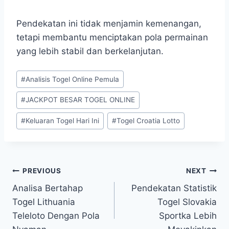
Pendekatan ini tidak menjamin kemenangan,
tetapi membantu menciptakan pola permainan
yang lebih stabil dan berkelanjutan.
Post
#
Analisis Togel Online Pemula
Tags:
#
JACKPOT BESAR TOGEL ONLINE
#
Keluaran Togel Hari Ini
#
Togel Croatia Lotto
Post
PREVIOUS
NEXT
Analisa Bertahap
Pendekatan Statistik
navigation
Togel Lithuania
Togel Slovakia
Teleloto Dengan Pola
Sportka Lebih