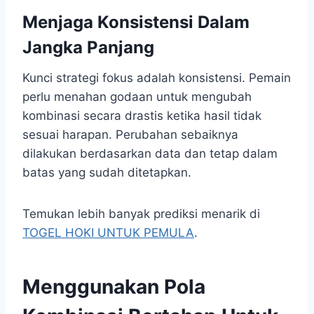
Menjaga Konsistensi Dalam
Jangka Panjang
Kunci strategi fokus adalah konsistensi. Pemain
perlu menahan godaan untuk mengubah
kombinasi secara drastis ketika hasil tidak
sesuai harapan. Perubahan sebaiknya
dilakukan berdasarkan data dan tetap dalam
batas yang sudah ditetapkan.
Temukan lebih banyak prediksi menarik di
TOGEL HOKI UNTUK PEMULA
.
Menggunakan Pola