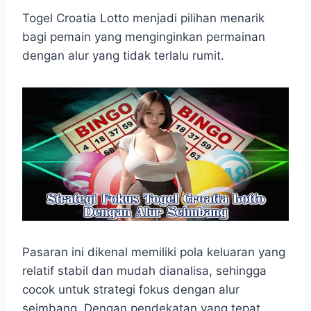
h
a
e
e
k
i
h
a
c
s
l
y
n
a
Togel Croatia Lotto menjadi pilihan menarik
t
e
s
e
p
e
r
bagi pemain yang menginginkan permainan
s
b
e
g
e
e
dengan alur yang tidak terlalu rumit.
A
o
n
r
p
o
g
a
p
k
e
m
r
Pasaran ini dikenal memiliki pola keluaran yang
relatif stabil dan mudah dianalisa, sehingga
cocok untuk strategi fokus dengan alur
seimbang. Dengan pendekatan yang tepat,