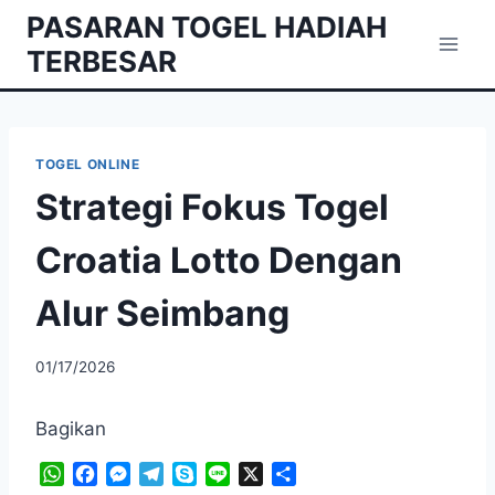
Skip
PASARAN TOGEL HADIAH
to
TERBESAR
content
TOGEL ONLINE
Strategi Fokus Togel
Croatia Lotto Dengan
Alur Seimbang
01/17/2026
Bagikan
W
F
M
T
S
L
X
S