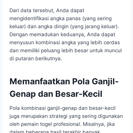
Dari data tersebut, Anda dapat
mengidentifikasi angka panas (yang sering
keluar) dan angka dingin (yang jarang keluar).
Dengan memadukan keduanya, Anda dapat
menyusun kombinasi angka yang lebih cerdas
dan memiliki peluang lebih besar untuk muncul
di putaran berikutnya.
Memanfaatkan Pola Ganjil-
Genap dan Besar-Kecil
Pola kombinasi ganjil-genap dan besar-kecil
juga merupakan strategi yang sering digunakan
oleh pemain togel profesional. Misalnya, jika
dalam beberapa hasil terakhir banyak