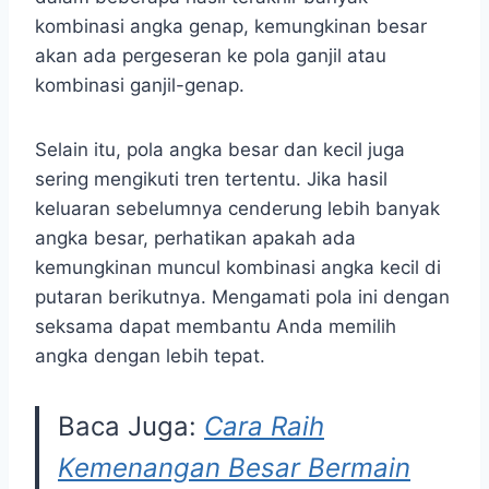
kombinasi angka genap, kemungkinan besar
akan ada pergeseran ke pola ganjil atau
kombinasi ganjil-genap.
Selain itu, pola angka besar dan kecil juga
sering mengikuti tren tertentu. Jika hasil
keluaran sebelumnya cenderung lebih banyak
angka besar, perhatikan apakah ada
kemungkinan muncul kombinasi angka kecil di
putaran berikutnya. Mengamati pola ini dengan
seksama dapat membantu Anda memilih
angka dengan lebih tepat.
Baca Juga:
Cara Raih
Kemenangan Besar Bermain