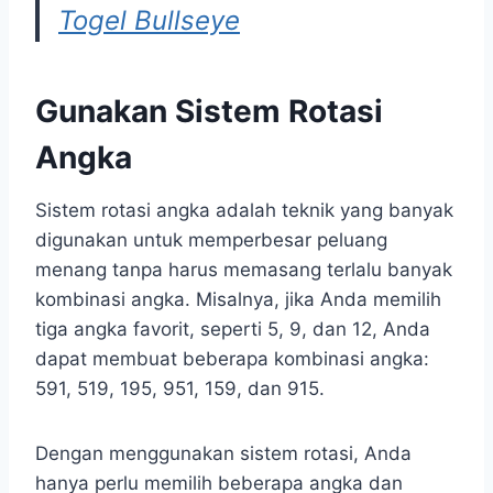
Togel Bullseye
Gunakan Sistem Rotasi
Angka
Sistem rotasi angka adalah teknik yang banyak
digunakan untuk memperbesar peluang
menang tanpa harus memasang terlalu banyak
kombinasi angka. Misalnya, jika Anda memilih
tiga angka favorit, seperti 5, 9, dan 12, Anda
dapat membuat beberapa kombinasi angka:
591, 519, 195, 951, 159, dan 915.
Dengan menggunakan sistem rotasi, Anda
hanya perlu memilih beberapa angka dan