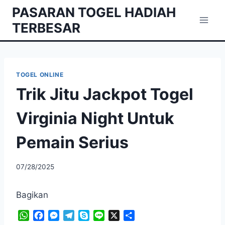
Skip
PASARAN TOGEL HADIAH
to
TERBESAR
content
TOGEL ONLINE
Trik Jitu Jackpot Togel
Virginia Night Untuk
Pemain Serius
07/28/2025
Bagikan
W
F
M
T
S
L
X
S