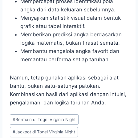
Mempercepat proses identifikasi pola
angka dari data keluaran sebelumnya.
Menyajikan statistik visual dalam bentuk
grafik atau tabel interaktif.
Memberikan prediksi angka berdasarkan
logika matematis, bukan firasat semata.
Membantu mengelola angka favorit dan
memantau performa setiap taruhan.
Namun, tetap gunakan aplikasi sebagai alat
bantu, bukan satu-satunya patokan.
Kombinasikan hasil dari aplikasi dengan intuisi,
pengalaman, dan logika taruhan Anda.
Post
#
Bermain di Togel Virginia Night
Tags:
#
Jackpot di Togel Virginia Night