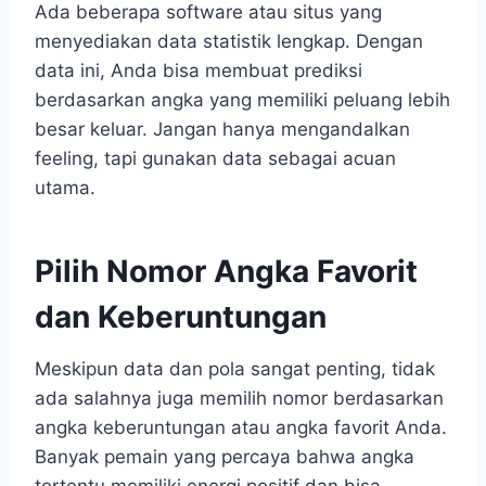
Ada beberapa software atau situs yang
menyediakan data statistik lengkap. Dengan
data ini, Anda bisa membuat prediksi
berdasarkan angka yang memiliki peluang lebih
besar keluar. Jangan hanya mengandalkan
feeling, tapi gunakan data sebagai acuan
utama.
Pilih Nomor Angka Favorit
dan Keberuntungan
Meskipun data dan pola sangat penting, tidak
ada salahnya juga memilih nomor berdasarkan
angka keberuntungan atau angka favorit Anda.
Banyak pemain yang percaya bahwa angka