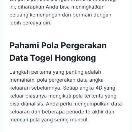
ini, diharapkan Anda bisa meningkatkan
peluang kemenangan dan bermain dengan
lebih percaya diri.
Pahami Pola Pergerakan
Data Togel Hongkong
Langkah pertama yang penting adalah
memahami pola pergerakan data angka
keluaran sebelumnya. Setiap angka 4D yang
keluar biasanya mengikuti pola tertentu yang
bisa dianalisis. Anda perlu mengumpulkan data
keluaran dari beberapa periode terakhir dan
mencari pola yang sering muncul.