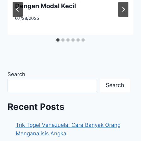
Dengan Modal Kecil
07/28/2025
Search
Search
Recent Posts
Trik Togel Venezuela: Cara Banyak Orang
Menganalisis Angka