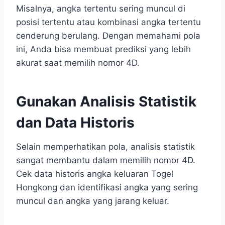
Misalnya, angka tertentu sering muncul di
posisi tertentu atau kombinasi angka tertentu
cenderung berulang. Dengan memahami pola
ini, Anda bisa membuat prediksi yang lebih
akurat saat memilih nomor 4D.
Gunakan Analisis Statistik
dan Data Historis
Selain memperhatikan pola, analisis statistik
sangat membantu dalam memilih nomor 4D.
Cek data historis angka keluaran Togel
Hongkong dan identifikasi angka yang sering
muncul dan angka yang jarang keluar.