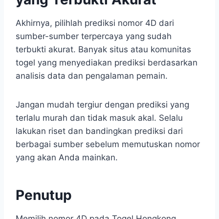
Akhirnya, pilihlah prediksi nomor 4D dari
sumber-sumber terpercaya yang sudah
terbukti akurat. Banyak situs atau komunitas
togel yang menyediakan prediksi berdasarkan
analisis data dan pengalaman pemain.
Jangan mudah tergiur dengan prediksi yang
terlalu murah dan tidak masuk akal. Selalu
lakukan riset dan bandingkan prediksi dari
berbagai sumber sebelum memutuskan nomor
yang akan Anda mainkan.
Penutup
Memilih nomor 4D pada Togel Hongkong