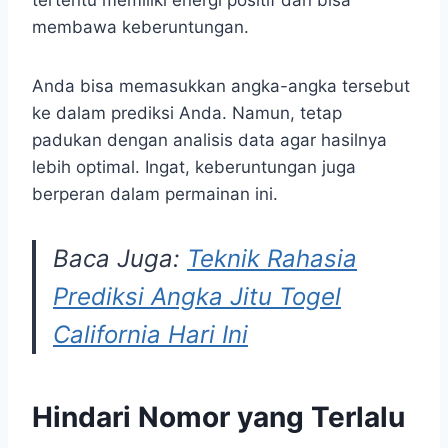
tertentu memiliki energi positif dan bisa
membawa keberuntungan.
Anda bisa memasukkan angka-angka tersebut
ke dalam prediksi Anda. Namun, tetap
padukan dengan analisis data agar hasilnya
lebih optimal. Ingat, keberuntungan juga
berperan dalam permainan ini.
Baca Juga:
Teknik Rahasia
Prediksi Angka Jitu Togel
California Hari Ini
Hindari Nomor yang Terlalu