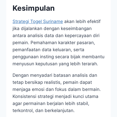
Kesimpulan
Strategi Togel Suriname
akan lebih efektif
jika dijalankan dengan keseimbangan
antara analisis data dan kepercayaan diri
pemain. Pemahaman karakter pasaran,
pemanfaatan data keluaran, serta
penggunaan insting secara bijak membantu
menyusun keputusan yang lebih terarah.
Dengan menyadari batasan analisis dan
tetap bersikap realistis, pemain dapat
menjaga emosi dan fokus dalam bermain.
Konsistensi strategi menjadi kunci utama
agar permainan berjalan lebih stabil,
terkontrol, dan berkelanjutan.