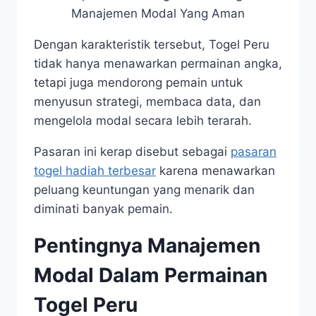
Dengan karakteristik tersebut, Togel Peru
tidak hanya menawarkan permainan angka,
tetapi juga mendorong pemain untuk
menyusun strategi, membaca data, dan
mengelola modal secara lebih terarah.
Pasaran ini kerap disebut sebagai
pasaran
togel hadiah terbesar
karena menawarkan
peluang keuntungan yang menarik dan
diminati banyak pemain.
Pentingnya Manajemen
Modal Dalam Permainan
Togel Peru