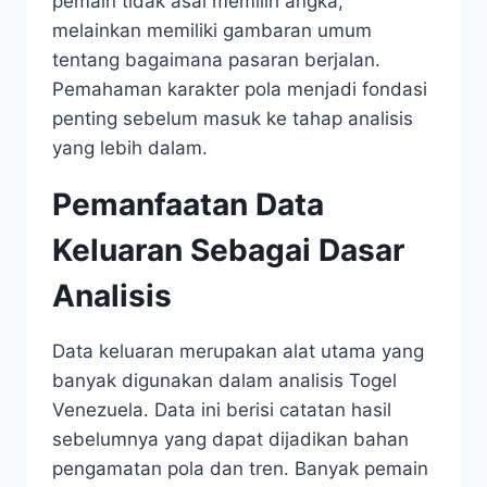
pemain tidak asal memilih angka,
melainkan memiliki gambaran umum
tentang bagaimana pasaran berjalan.
Pemahaman karakter pola menjadi fondasi
penting sebelum masuk ke tahap analisis
yang lebih dalam.
Pemanfaatan Data
Keluaran Sebagai Dasar
Analisis
Data keluaran merupakan alat utama yang
banyak digunakan dalam analisis Togel
Venezuela. Data ini berisi catatan hasil
sebelumnya yang dapat dijadikan bahan
pengamatan pola dan tren. Banyak pemain