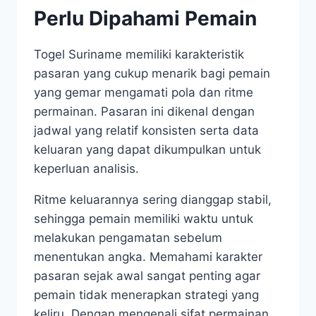
Perlu Dipahami Pemain
Togel Suriname memiliki karakteristik
pasaran yang cukup menarik bagi pemain
yang gemar mengamati pola dan ritme
permainan. Pasaran ini dikenal dengan
jadwal yang relatif konsisten serta data
keluaran yang dapat dikumpulkan untuk
keperluan analisis.
Ritme keluarannya sering dianggap stabil,
sehingga pemain memiliki waktu untuk
melakukan pengamatan sebelum
menentukan angka. Memahami karakter
pasaran sejak awal sangat penting agar
pemain tidak menerapkan strategi yang
keliru. Dengan mengenali sifat permainan