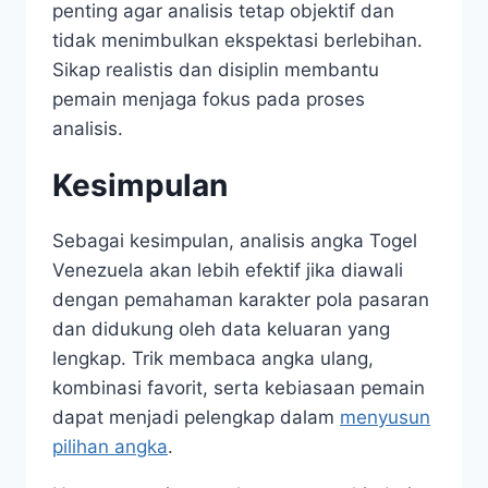
penting agar analisis tetap objektif dan
tidak menimbulkan ekspektasi berlebihan.
Sikap realistis dan disiplin membantu
pemain menjaga fokus pada proses
analisis.
Kesimpulan
Sebagai kesimpulan, analisis angka Togel
Venezuela akan lebih efektif jika diawali
dengan pemahaman karakter pola pasaran
dan didukung oleh data keluaran yang
lengkap. Trik membaca angka ulang,
kombinasi favorit, serta kebiasaan pemain
dapat menjadi pelengkap dalam
menyusun
pilihan angka
.