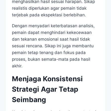
menghasilkan hasil sesuai harapan. Sikap
realistis diperlukan agar pemain tidak
terjebak pada ekspektasi berlebihan.
Dengan menyadari keterbatasan analisis,
pemain dapat menghindari kekecewaan
dan tekanan emosional saat hasil tidak
sesuai rencana. Sikap ini juga membantu
pemain tetap tenang dan fokus pada
proses, bukan semata-mata pada hasil
akhir.
Menjaga Konsistensi
Strategi Agar Tetap
Seimbang