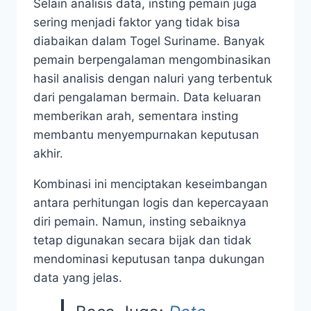
Selain analisis data, insting pemain juga
sering menjadi faktor yang tidak bisa
diabaikan dalam Togel Suriname. Banyak
pemain berpengalaman mengombinasikan
hasil analisis dengan naluri yang terbentuk
dari pengalaman bermain. Data keluaran
memberikan arah, sementara insting
membantu menyempurnakan keputusan
akhir.
Kombinasi ini menciptakan keseimbangan
antara perhitungan logis dan kepercayaan
diri pemain. Namun, insting sebaiknya
tetap digunakan secara bijak dan tidak
mendominasi keputusan tanpa dukungan
data yang jelas.