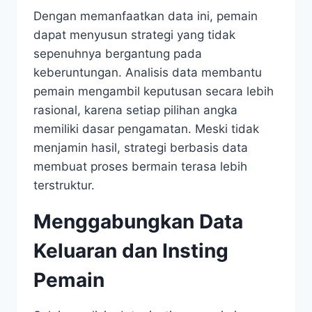
Dengan memanfaatkan data ini, pemain
dapat menyusun strategi yang tidak
sepenuhnya bergantung pada
keberuntungan. Analisis data membantu
pemain mengambil keputusan secara lebih
rasional, karena setiap pilihan angka
memiliki dasar pengamatan. Meski tidak
menjamin hasil, strategi berbasis data
membuat proses bermain terasa lebih
terstruktur.
Menggabungkan Data
Keluaran dan Insting
Pemain