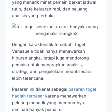
yang menarik minat pemain berkat jadwal
rutin, data keluaran rapi, dan peluang
analisis yang terbuka.
Dengan karakteristik tersebut, Togel
Venezuela tidak hanya menawarkan
hiburan angka, tetapi juga mendorong
pemain untuk menerapkan analisis,
strategi, dan pengelolaan modal secara
lebih terencana.
Pasaran ini dikenal sebagai
pasaran togel
hadiah terbesar
karena menawarkan
peluang menarik yang membuatnya
diminati banyak pemain.