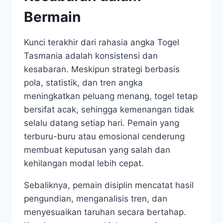
Bermain
Kunci terakhir dari rahasia angka Togel
Tasmania adalah konsistensi dan
kesabaran. Meskipun strategi berbasis
pola, statistik, dan tren angka
meningkatkan peluang menang, togel tetap
bersifat acak, sehingga kemenangan tidak
selalu datang setiap hari. Pemain yang
terburu-buru atau emosional cenderung
membuat keputusan yang salah dan
kehilangan modal lebih cepat.
Sebaliknya, pemain disiplin mencatat hasil
pengundian, menganalisis tren, dan
menyesuaikan taruhan secara bertahap.