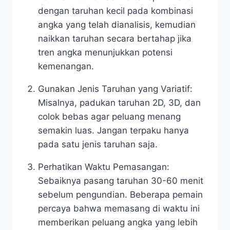
dengan taruhan kecil pada kombinasi
angka yang telah dianalisis, kemudian
naikkan taruhan secara bertahap jika
tren angka menunjukkan potensi
kemenangan.
Gunakan Jenis Taruhan yang Variatif:
Misalnya, padukan taruhan 2D, 3D, dan
colok bebas agar peluang menang
semakin luas. Jangan terpaku hanya
pada satu jenis taruhan saja.
Perhatikan Waktu Pemasangan:
Sebaiknya pasang taruhan 30-60 menit
sebelum pengundian. Beberapa pemain
percaya bahwa memasang di waktu ini
memberikan peluang angka yang lebih