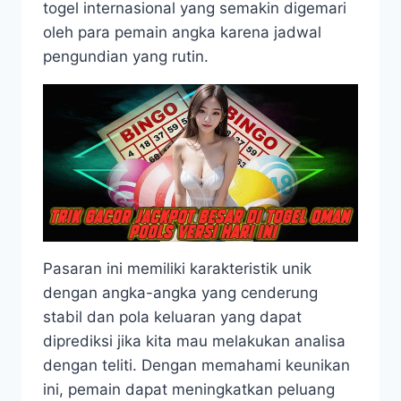
togel internasional yang semakin digemari
oleh para pemain angka karena jadwal
pengundian yang rutin.
Pasaran ini memiliki karakteristik unik
dengan angka-angka yang cenderung
stabil dan pola keluaran yang dapat
diprediksi jika kita mau melakukan analisa
dengan teliti. Dengan memahami keunikan
ini, pemain dapat meningkatkan peluang