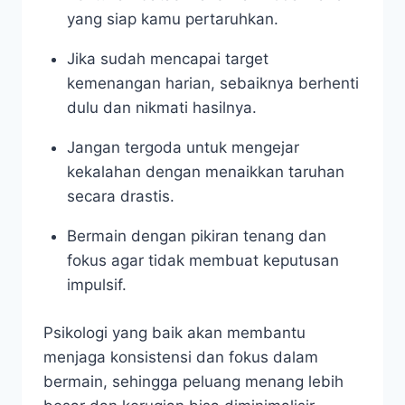
yang siap kamu pertaruhkan.
Jika sudah mencapai target
kemenangan harian, sebaiknya berhenti
dulu dan nikmati hasilnya.
Jangan tergoda untuk mengejar
kekalahan dengan menaikkan taruhan
secara drastis.
Bermain dengan pikiran tenang dan
fokus agar tidak membuat keputusan
impulsif.
Psikologi yang baik akan membantu
menjaga konsistensi dan fokus dalam
bermain, sehingga peluang menang lebih