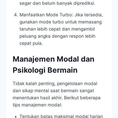
segar dan belum banyak diprediksi.
Manfaatkan Mode Turbo: Jika tersedia,
gunakan mode turbo untuk memasang
taruhan lebih cepat dan mengambil
peluang angka dengan respon lebih
cepat pula.
Manajemen Modal dan
Psikologi Bermain
Tidak kalah penting, pengelolaan modal
dan sikap mental saat bermain sangat
menentukan hasil akhir. Berikut beberapa
tips manajemen modal:
Tentukan batas maksimal modal harian