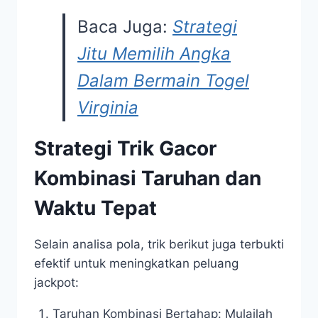
Baca Juga:
Strategi
Jitu Memilih Angka
Dalam Bermain Togel
Virginia
Strategi Trik Gacor
Kombinasi Taruhan dan
Waktu Tepat
Selain analisa pola, trik berikut juga terbukti
efektif untuk meningkatkan peluang
jackpot:
Taruhan Kombinasi Bertahap: Mulailah