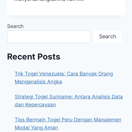
Search
Search
Recent Posts
Trik Togel Venezuela: Cara Banyak Orang
Menganalisis Angka
Strategi Togel Suriname: Antara Analisis Data
dan Kepercayaan
Tips Bermain Togel Peru Dengan Manajemen
Modal Yang Aman