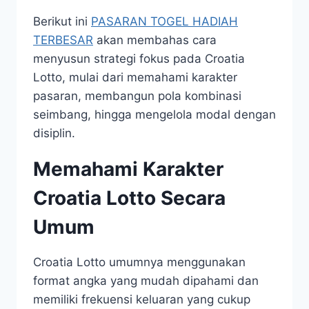
Berikut ini
PASARAN TOGEL HADIAH
TERBESAR
akan membahas cara
menyusun strategi fokus pada Croatia
Lotto, mulai dari memahami karakter
pasaran, membangun pola kombinasi
seimbang, hingga mengelola modal dengan
disiplin.
Memahami Karakter
Croatia Lotto Secara
Umum
Croatia Lotto umumnya menggunakan
format angka yang mudah dipahami dan
memiliki frekuensi keluaran yang cukup