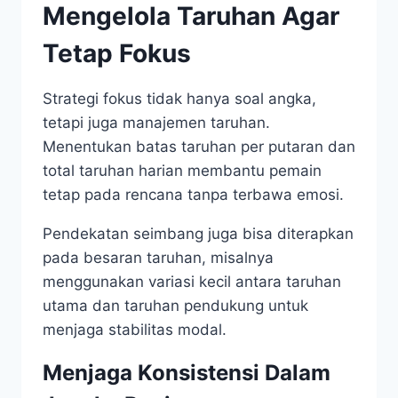
Mengelola Taruhan Agar
Tetap Fokus
Strategi fokus tidak hanya soal angka,
tetapi juga manajemen taruhan.
Menentukan batas taruhan per putaran dan
total taruhan harian membantu pemain
tetap pada rencana tanpa terbawa emosi.
Pendekatan seimbang juga bisa diterapkan
pada besaran taruhan, misalnya
menggunakan variasi kecil antara taruhan
utama dan taruhan pendukung untuk
menjaga stabilitas modal.
Menjaga Konsistensi Dalam