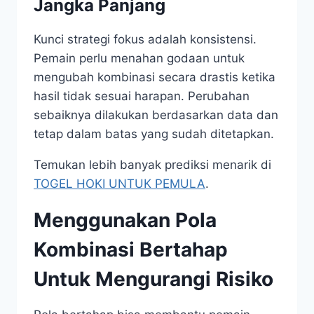
Jangka Panjang
Kunci strategi fokus adalah konsistensi.
Pemain perlu menahan godaan untuk
mengubah kombinasi secara drastis ketika
hasil tidak sesuai harapan. Perubahan
sebaiknya dilakukan berdasarkan data dan
tetap dalam batas yang sudah ditetapkan.
Temukan lebih banyak prediksi menarik di
TOGEL HOKI UNTUK PEMULA
.
Menggunakan Pola
Kombinasi Bertahap
Untuk Mengurangi Risiko