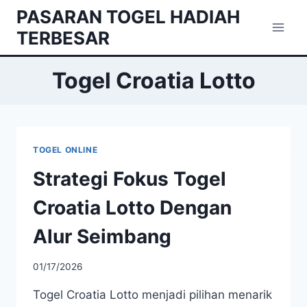
Skip
PASARAN TOGEL HADIAH
to
TERBESAR
content
Togel Croatia Lotto
TOGEL ONLINE
Strategi Fokus Togel
Croatia Lotto Dengan
Alur Seimbang
01/17/2026
Togel Croatia Lotto menjadi pilihan menarik