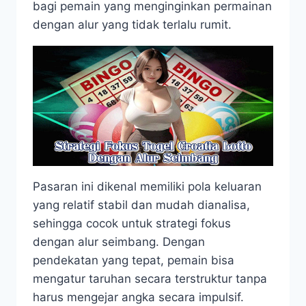
bagi pemain yang menginginkan permainan
dengan alur yang tidak terlalu rumit.
Pasaran ini dikenal memiliki pola keluaran
yang relatif stabil dan mudah dianalisa,
sehingga cocok untuk strategi fokus
dengan alur seimbang. Dengan
pendekatan yang tepat, pemain bisa
mengatur taruhan secara terstruktur tanpa
harus mengejar angka secara impulsif.