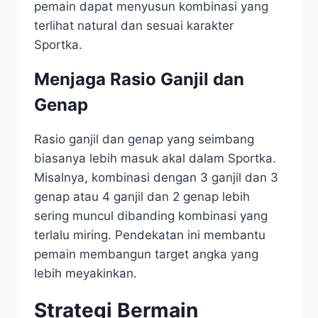
pemain dapat menyusun kombinasi yang
terlihat natural dan sesuai karakter
Sportka.
Menjaga Rasio Ganjil dan
Genap
Rasio ganjil dan genap yang seimbang
biasanya lebih masuk akal dalam Sportka.
Misalnya, kombinasi dengan 3 ganjil dan 3
genap atau 4 ganjil dan 2 genap lebih
sering muncul dibanding kombinasi yang
terlalu miring. Pendekatan ini membantu
pemain membangun target angka yang
lebih meyakinkan.
Strategi Bermain