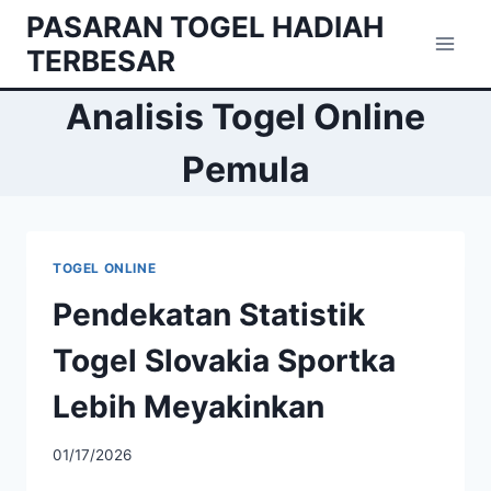
Skip
PASARAN TOGEL HADIAH
to
TERBESAR
content
Analisis Togel Online
Pemula
TOGEL ONLINE
Pendekatan Statistik
Togel Slovakia Sportka
Lebih Meyakinkan
01/17/2026