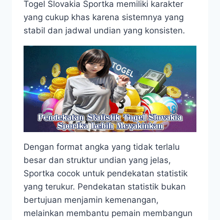
Togel Slovakia Sportka memiliki karakter
yang cukup khas karena sistemnya yang
stabil dan jadwal undian yang konsisten.
Dengan format angka yang tidak terlalu
besar dan struktur undian yang jelas,
Sportka cocok untuk pendekatan statistik
yang terukur. Pendekatan statistik bukan
bertujuan menjamin kemenangan,
melainkan membantu pemain membangun