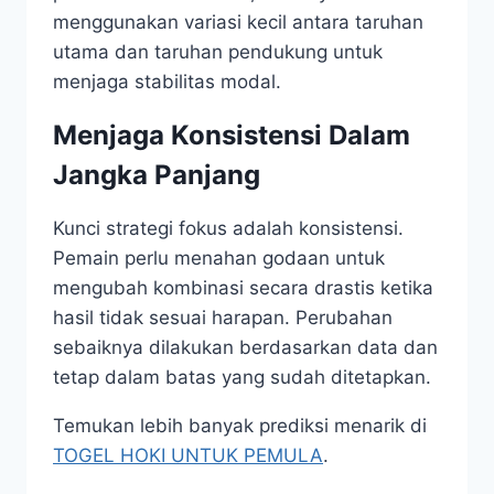
menggunakan variasi kecil antara taruhan
utama dan taruhan pendukung untuk
menjaga stabilitas modal.
Menjaga Konsistensi Dalam
Jangka Panjang
Kunci strategi fokus adalah konsistensi.
Pemain perlu menahan godaan untuk
mengubah kombinasi secara drastis ketika
hasil tidak sesuai harapan. Perubahan
sebaiknya dilakukan berdasarkan data dan
tetap dalam batas yang sudah ditetapkan.
Temukan lebih banyak prediksi menarik di
TOGEL HOKI UNTUK PEMULA
.