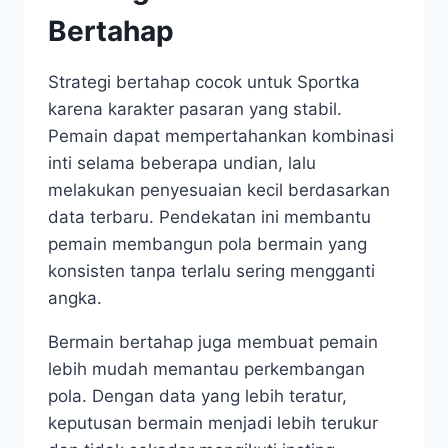
Bertahap
Strategi bertahap cocok untuk Sportka
karena karakter pasaran yang stabil.
Pemain dapat mempertahankan kombinasi
inti selama beberapa undian, lalu
melakukan penyesuaian kecil berdasarkan
data terbaru. Pendekatan ini membantu
pemain membangun pola bermain yang
konsisten tanpa terlalu sering mengganti
angka.
Bermain bertahap juga membuat pemain
lebih mudah memantau perkembangan
pola. Dengan data yang lebih teratur,
keputusan bermain menjadi lebih terukur