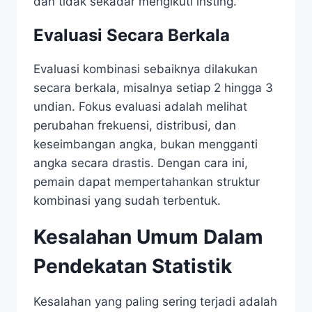
dan tidak sekadar mengikuti insting.
Evaluasi Secara Berkala
Evaluasi kombinasi sebaiknya dilakukan
secara berkala, misalnya setiap 2 hingga 3
undian. Fokus evaluasi adalah melihat
perubahan frekuensi, distribusi, dan
keseimbangan angka, bukan mengganti
angka secara drastis. Dengan cara ini,
pemain dapat mempertahankan struktur
kombinasi yang sudah terbentuk.
Kesalahan Umum Dalam
Pendekatan Statistik
Kesalahan yang paling sering terjadi adalah