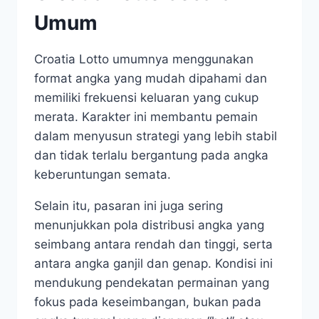
Umum
Croatia Lotto umumnya menggunakan
format angka yang mudah dipahami dan
memiliki frekuensi keluaran yang cukup
merata. Karakter ini membantu pemain
dalam menyusun strategi yang lebih stabil
dan tidak terlalu bergantung pada angka
keberuntungan semata.
Selain itu, pasaran ini juga sering
menunjukkan pola distribusi angka yang
seimbang antara rendah dan tinggi, serta
antara angka ganjil dan genap. Kondisi ini
mendukung pendekatan permainan yang
fokus pada keseimbangan, bukan pada