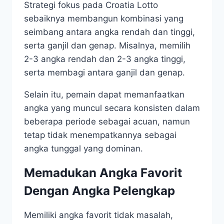
Strategi fokus pada Croatia Lotto
sebaiknya membangun kombinasi yang
seimbang antara angka rendah dan tinggi,
serta ganjil dan genap. Misalnya, memilih
2-3 angka rendah dan 2-3 angka tinggi,
serta membagi antara ganjil dan genap.
Selain itu, pemain dapat memanfaatkan
angka yang muncul secara konsisten dalam
beberapa periode sebagai acuan, namun
tetap tidak menempatkannya sebagai
angka tunggal yang dominan.
Memadukan Angka Favorit
Dengan Angka Pelengkap
Memiliki angka favorit tidak masalah,