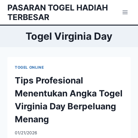
Skip
PASARAN TOGEL HADIAH
to
TERBESAR
content
Togel Virginia Day
TOGEL ONLINE
Tips Profesional
Menentukan Angka Togel
Virginia Day Berpeluang
Menang
01/21/2026