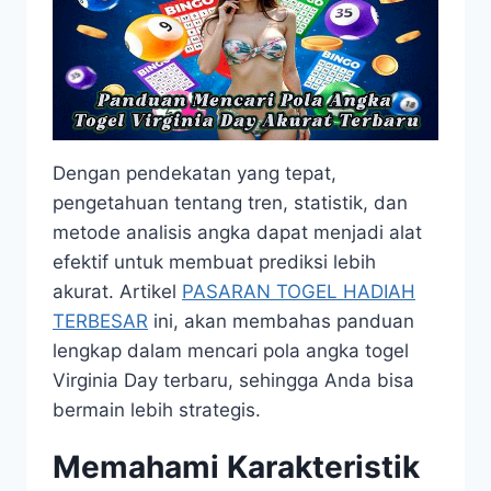
Dengan pendekatan yang tepat,
pengetahuan tentang tren, statistik, dan
metode analisis angka dapat menjadi alat
efektif untuk membuat prediksi lebih
akurat. Artikel
PASARAN TOGEL HADIAH
TERBESAR
ini, akan membahas panduan
lengkap dalam mencari pola angka togel
Virginia Day terbaru, sehingga Anda bisa
bermain lebih strategis.
Memahami Karakteristik