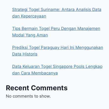
Strategi Togel Suriname: Antara Analisis Data
dan Kepercayaan
Tips Bermain Togel Peru Dengan Manajemen
Modal Yang Aman
Prediksi Togel Paraguay Hari Ini Menggunakan
Data Historis
Data Keluaran Togel Singapore Pools Lengkap
dan Cara Membacanya
Recent Comments
No comments to show.