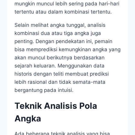
mungkin muncul lebih sering pada hari-hari
tertentu atau dalam kombinasi tertentu.
Selain melihat angka tunggal, analisis
kombinasi dua atau tiga angka juga
penting. Dengan pendekatan ini, pemain
bisa memprediksi kemungkinan angka yang
akan muncul berikutnya berdasarkan
sejarah keluaran. Menggunakan data
historis dengan teliti membuat prediksi
lebih rasional dan tidak semata-mata
bergantung pada intuisi.
Teknik Analisis Pola
Angka
Ada beberapa teknik analisis yang bisa