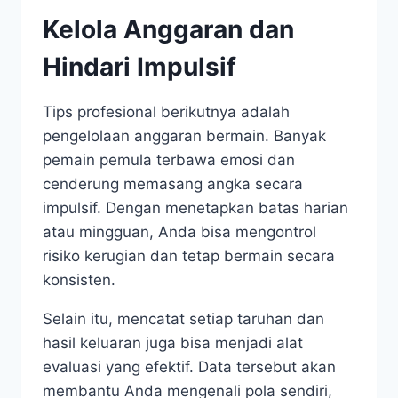
Kelola Anggaran dan
Hindari Impulsif
Tips profesional berikutnya adalah
pengelolaan anggaran bermain. Banyak
pemain pemula terbawa emosi dan
cenderung memasang angka secara
impulsif. Dengan menetapkan batas harian
atau mingguan, Anda bisa mengontrol
risiko kerugian dan tetap bermain secara
konsisten.
Selain itu, mencatat setiap taruhan dan
hasil keluaran juga bisa menjadi alat
evaluasi yang efektif. Data tersebut akan
membantu Anda mengenali pola sendiri,