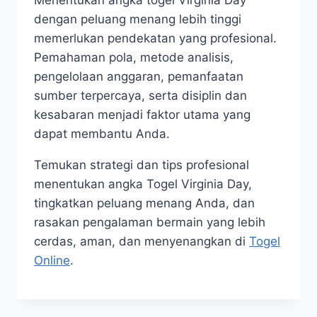
Menentukan angka togel Virginia Day
dengan peluang menang lebih tinggi
memerlukan pendekatan yang profesional.
Pemahaman pola, metode analisis,
pengelolaan anggaran, pemanfaatan
sumber terpercaya, serta disiplin dan
kesabaran menjadi faktor utama yang
dapat membantu Anda.
Temukan strategi dan tips profesional
menentukan angka Togel Virginia Day,
tingkatkan peluang menang Anda, dan
rasakan pengalaman bermain yang lebih
cerdas, aman, dan menyenangkan di
Togel
Online
.