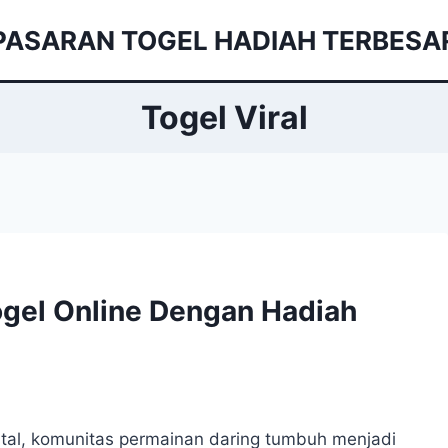
PASARAN TOGEL HADIAH TERBESA
Togel Viral
gel Online Dengan Hadiah
tal, komunitas permainan daring tumbuh menjadi