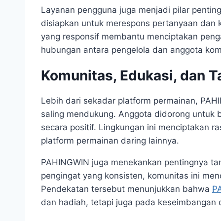
Layanan pengguna juga menjadi pilar penti
disiapkan untuk merespons pertanyaan dan k
yang responsif membantu menciptakan peng
hubungan antara pengelola dan anggota kom
Komunitas, Edukasi, dan 
Lebih dari sekadar platform permainan, PA
saling mendukung. Anggota didorong untuk b
secara positif. Lingkungan ini menciptakan
platform permainan daring lainnya.
PAHINGWIN juga menekankan pentingnya tan
pengingat yang konsisten, komunitas ini me
Pendekatan tersebut menunjukkan bahwa
P
dan hadiah, tetapi juga pada keseimbangan