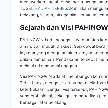
menawarkan hadiah besar serta pengalaman 
TOGEL HADIAH TERBESAR
ini akan mengulas
belakang, sistem, hingga nilai komunitas ya
Sejarah dan Visi PAHINGW
PAHINGWIN hadir sebagai jawaban atas kebut
aman, dan mudah diakses. Sejak awal berdir
layanan yang mengutamakan kenyamanan pen
dalam permainan. Pendekatan tersebut me
melalui rekomendasi anggota.
Visi PAHINGWIN adalah membangun komunitas
Tidak hanya mengejar keuntungan, platform
keterbukaan. Dengan visi tersebut, PAHING
yang profesional, sekaligus memberikan peng
berbagai latar belakang.