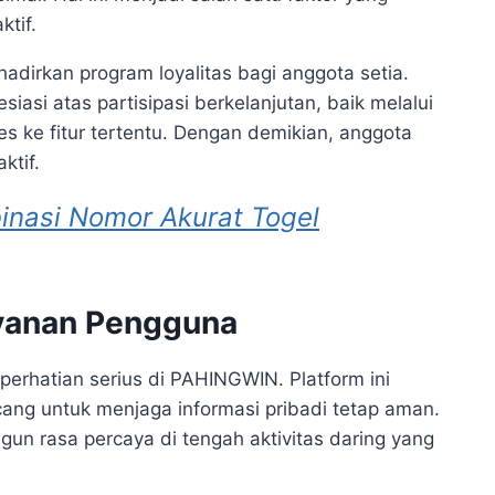
tif.
dirkan program loyalitas bagi anggota setia.
iasi atas partisipasi berkelanjutan, baik melalui
 ke fitur tertentu. Dengan demikian, anggota
ktif.
nasi Nomor Akurat Togel
ayanan Pengguna
erhatian serius di PAHINGWIN. Platform ini
ang untuk menjaga informasi pribadi tetap aman.
n rasa percaya di tengah aktivitas daring yang