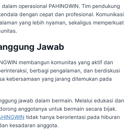
ng dalam operasional PAHINGWIN. Tim pendukung
endala dengan cepat dan profesional. Komunikasi
alaman yang lebih nyaman, sekaligus memperkuat
unitas.
Tanggung Jawab
HINGWIN membangun komunitas yang aktif dan
erinteraksi, berbagi pengalaman, dan berdiskusi
 rasa kebersamaan yang jarang ditemukan pada
ggung jawab dalam bermain. Melalui edukasi dan
ndorong anggotanya untuk bermain secara bijak.
AHINGWIN
tidak hanya berorientasi pada hiburan
 dan kesadaran anggota.