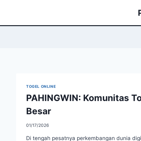
Skip
to
content
TOGEL ONLINE
PAHINGWIN: Komunitas To
Besar
01/17/2026
Di tengah pesatnya perkembangan dunia digi