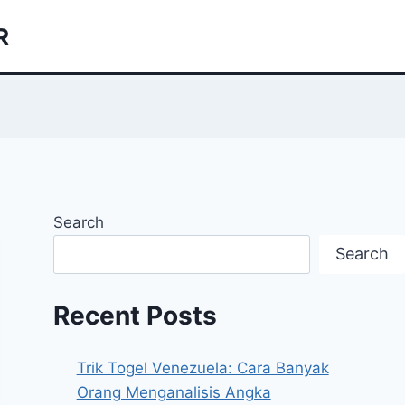
R
Search
Search
Recent Posts
Trik Togel Venezuela: Cara Banyak
Orang Menganalisis Angka