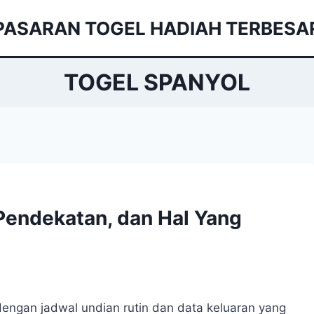
PASARAN TOGEL HADIAH TERBESA
TOGEL SPANYOL
 Pendekatan, dan Hal Yang
dengan jadwal undian rutin dan data keluaran yang