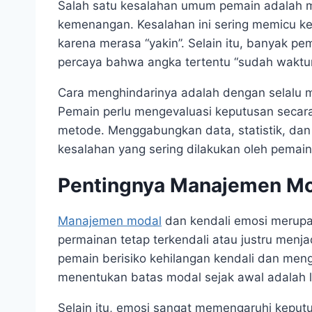
Salah satu kesalahan umum pemain adalah m
kemenangan. Kesalahan ini sering memicu ke
karena merasa “yakin”. Selain itu, banyak pem
percaya bahwa angka tertentu “sudah waktun
Cara menghindarinya adalah dengan selalu 
Pemain perlu mengevaluasi keputusan secara o
metode. Menggabungkan data, statistik, d
kesalahan yang sering dilakukan oleh pema
Pentingnya Manajemen Mo
Manajemen modal
dan kendali emosi merupa
permainan tetap terkendali atau justru menj
pemain berisiko kehilangan kendali dan menge
menentukan batas modal sejak awal adalah l
Selain itu, emosi sangat memengaruhi keput