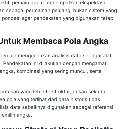
ktif, pemain dapat menempatkan ekspektasi
ukan sebagai permainan peluang, bukan sistem yang
adi pondasi agar pendekatan yang digunakan tetap
 Untuk Membaca Pola Angka
 pemain menggunakan analisis data sebagai alat
 Pendekatan ini dilakukan dengan mengamati
 angka, kombinasi yang sering muncul, serta
tusan yang lebih terstruktur, bukan sekadar
pola yang terlihat dari data historis tidak
lisis data sebaiknya digunakan sebagai referensi
memilih angka.