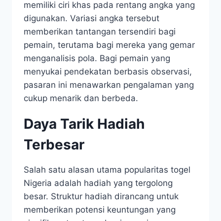
memiliki ciri khas pada rentang angka yang
digunakan. Variasi angka tersebut
memberikan tantangan tersendiri bagi
pemain, terutama bagi mereka yang gemar
menganalisis pola. Bagi pemain yang
menyukai pendekatan berbasis observasi,
pasaran ini menawarkan pengalaman yang
cukup menarik dan berbeda.
Daya Tarik Hadiah
Terbesar
Salah satu alasan utama popularitas togel
Nigeria adalah hadiah yang tergolong
besar. Struktur hadiah dirancang untuk
memberikan potensi keuntungan yang