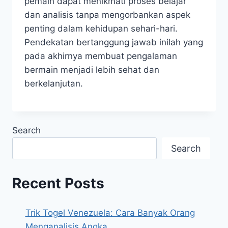
pemain dapat menikmati proses belajar
dan analisis tanpa mengorbankan aspek
penting dalam kehidupan sehari-hari.
Pendekatan bertanggung jawab inilah yang
pada akhirnya membuat pengalaman
bermain menjadi lebih sehat dan
berkelanjutan.
Search
Search
Recent Posts
Trik Togel Venezuela: Cara Banyak Orang
Menganalisis Angka