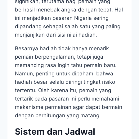
signifikan, terutama bagi pemain yang
berhasil menebak angka dengan tepat. Hal
ini menjadikan pasaran Nigeria sering
dipandang sebagai salah satu yang paling
menjanjikan dari sisi nilai hadiah.
Besarnya hadiah tidak hanya menarik
pemain berpengalaman, tetapi juga
memancing rasa ingin tahu pemain baru.
Namun, penting untuk dipahami bahwa
hadiah besar selalu diiringi tingkat risiko
tertentu. Oleh karena itu, pemain yang
tertarik pada pasaran ini perlu memahami
mekanisme permainan agar dapat bermain
dengan perhitungan yang matang.
Sistem dan Jadwal