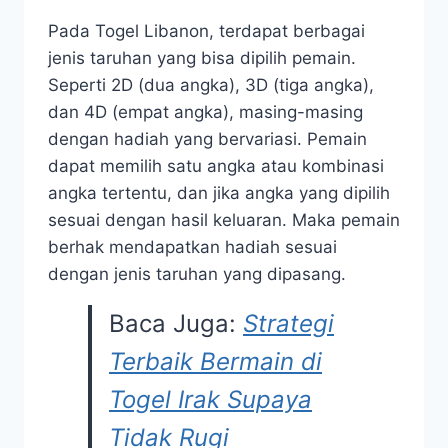
Pada Togel Libanon, terdapat berbagai
jenis taruhan yang bisa dipilih pemain.
Seperti 2D (dua angka), 3D (tiga angka),
dan 4D (empat angka), masing-masing
dengan hadiah yang bervariasi. Pemain
dapat memilih satu angka atau kombinasi
angka tertentu, dan jika angka yang dipilih
sesuai dengan hasil keluaran. Maka pemain
berhak mendapatkan hadiah sesuai
dengan jenis taruhan yang dipasang.
Baca Juga:
Strategi
Terbaik Bermain di
Togel Irak Supaya
Tidak Rugi