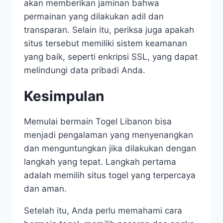
akan memberikan jaminan bahwa
permainan yang dilakukan adil dan
transparan. Selain itu, periksa juga apakah
situs tersebut memiliki sistem keamanan
yang baik, seperti enkripsi SSL, yang dapat
melindungi data pribadi Anda.
Kesimpulan
Memulai bermain Togel Libanon bisa
menjadi pengalaman yang menyenangkan
dan menguntungkan jika dilakukan dengan
langkah yang tepat. Langkah pertama
adalah memilih situs togel yang terpercaya
dan aman.
Setelah itu, Anda perlu memahami cara