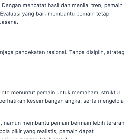
. Dengan mencatat hasil dan menilai tren, pemain
. Evaluasi yang baik membantu pemain tetap
uasana.
aga pendekatan rasional. Tanpa disiplin, strategi
rloto menuntut pemain untuk memahami struktur
emperhatikan keseimbangan angka, serta mengelola
, namun membantu pemain bermain lebih terarah
la pikir yang realistis, pemain dapat