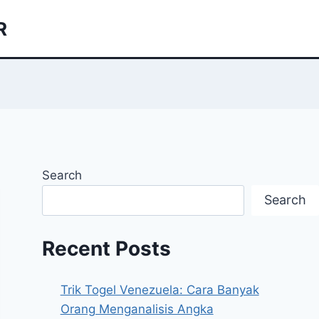
R
Search
Search
Recent Posts
Trik Togel Venezuela: Cara Banyak
Orang Menganalisis Angka