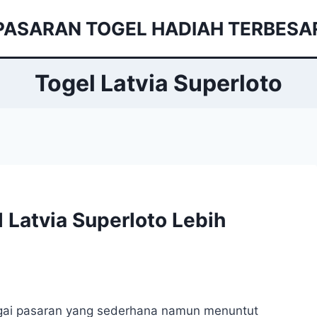
PASARAN TOGEL HADIAH TERBESA
Togel Latvia Superloto
 Latvia Superloto Lebih
agai pasaran yang sederhana namun menuntut