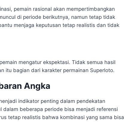
minasi, pemain rasional akan mempertimbangkan
uncul di periode berikutnya, namun tetap tidak
ntu menjaga keputusan tetap realistis dan tidak
main mengatur ekspektasi. Tidak semua hasil
n itu bagian dari karakter permainan Superloto.
ebaran Angka
 menjadi indikator penting dalam pendekatan
l dalam beberapa periode bisa menjadi referensi
s tetap realistis bahwa kombinasi yang sama bisa