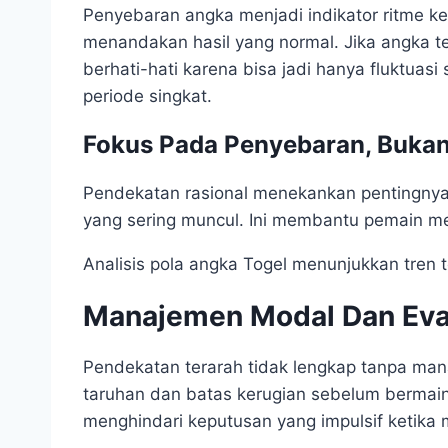
Penyebaran angka menjadi indikator ritme ke
menandakan hasil yang normal. Jika angka te
berhati-hati karena bisa jadi hanya fluktuasi
periode singkat.
Fokus Pada Penyebaran, Buka
Pendekatan rasional menekankan pentingnya
yang sering muncul. Ini membantu pemain m
Analisis pola angka Togel menunjukkan tren t
Manajemen Modal Dan Eval
Pendekatan terarah tidak lengkap tanpa ma
taruhan dan batas kerugian sebelum bermain
menghindari keputusan yang impulsif ketika