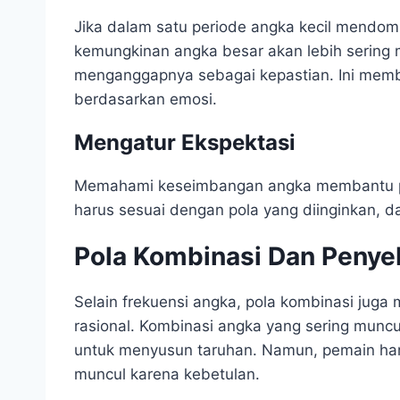
Jika dalam satu periode angka kecil mendo
kemungkinan angka besar akan lebih sering m
menganggapnya sebagai kepastian. Ini memba
berdasarkan emosi.
Mengatur Ekspektasi
Memahami keseimbangan angka membantu pe
harus sesuai dengan pola yang diinginkan, da
Pola Kombinasi Dan Peny
Selain frekuensi angka, pola kombinasi juga
rasional. Kombinasi angka yang sering muncu
untuk menyusun taruhan. Namun, pemain haru
muncul karena kebetulan.