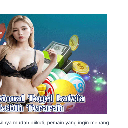
ilnya mudah diikuti, pemain yang ingin menang