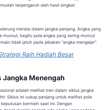
 mudah terpengaruh oleh hasil singkat.
enderung merata dalam jangka panjang. Angka yang
ra muncul, begitu pula angka yang sering muncul
pemain tidak jatuh pada jebakan “angka mengejar”.
 Strategi Raih Hadiah Besar
us Jangka Menengah
rasional adalah melihat tren dalam siklus jangka
ir. Siklus ini cukup panjang untuk melihat pola
k keputusan bermain saat ini. Dengan