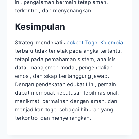
ini, pengalaman bermain tetap aman,
terkontrol, dan menyenangkan.
Kesimpulan
Strategi mendekati J
ackpot Togel Kolombia
terbaru tidak terletak pada angka tertentu,
tetapi pada pemahaman sistem, analisis
data, manajemen modal, pengendalian
emosi, dan sikap bertanggung jawab.
Dengan pendekatan edukatif ini, pemain
dapat membuat keputusan lebih rasional,
menikmati permainan dengan aman, dan
menjadikan togel sebagai hiburan yang
terkontrol dan menyenangkan.