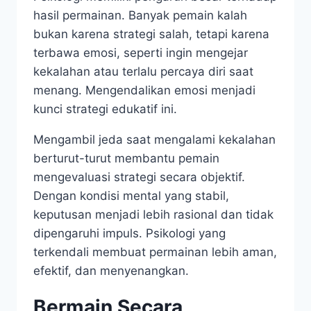
hasil permainan. Banyak pemain kalah
bukan karena strategi salah, tetapi karena
terbawa emosi, seperti ingin mengejar
kekalahan atau terlalu percaya diri saat
menang. Mengendalikan emosi menjadi
kunci strategi edukatif ini.
Mengambil jeda saat mengalami kekalahan
berturut-turut membantu pemain
mengevaluasi strategi secara objektif.
Dengan kondisi mental yang stabil,
keputusan menjadi lebih rasional dan tidak
dipengaruhi impuls. Psikologi yang
terkendali membuat permainan lebih aman,
efektif, dan menyenangkan.
Bermain Secara