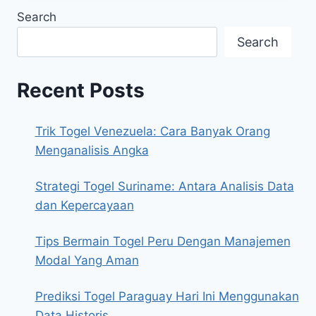
Search
Search
Recent Posts
Trik Togel Venezuela: Cara Banyak Orang
Menganalisis Angka
Strategi Togel Suriname: Antara Analisis Data
dan Kepercayaan
Tips Bermain Togel Peru Dengan Manajemen
Modal Yang Aman
Prediksi Togel Paraguay Hari Ini Menggunakan
Data Historis