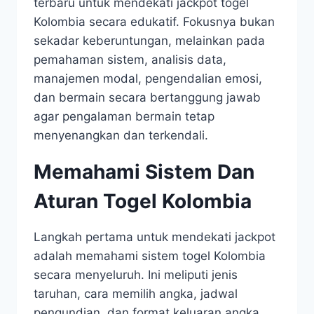
terbaru untuk mendekati jackpot togel
Kolombia secara edukatif. Fokusnya bukan
sekadar keberuntungan, melainkan pada
pemahaman sistem, analisis data,
manajemen modal, pengendalian emosi,
dan bermain secara bertanggung jawab
agar pengalaman bermain tetap
menyenangkan dan terkendali.
Memahami Sistem Dan
Aturan Togel Kolombia
Langkah pertama untuk mendekati jackpot
adalah memahami sistem togel Kolombia
secara menyeluruh. Ini meliputi jenis
taruhan, cara memilih angka, jadwal
pengundian, dan format keluaran angka.