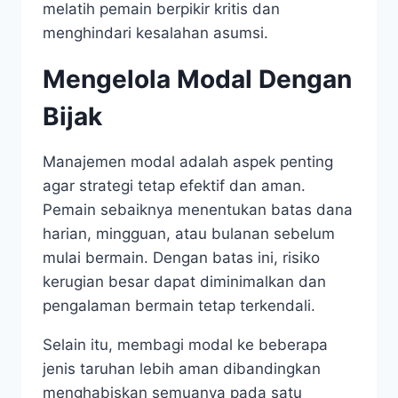
melatih pemain berpikir kritis dan
menghindari kesalahan asumsi.
Mengelola Modal Dengan
Bijak
Manajemen modal adalah aspek penting
agar strategi tetap efektif dan aman.
Pemain sebaiknya menentukan batas dana
harian, mingguan, atau bulanan sebelum
mulai bermain. Dengan batas ini, risiko
kerugian besar dapat diminimalkan dan
pengalaman bermain tetap terkendali.
Selain itu, membagi modal ke beberapa
jenis taruhan lebih aman dibandingkan
menghabiskan semuanya pada satu