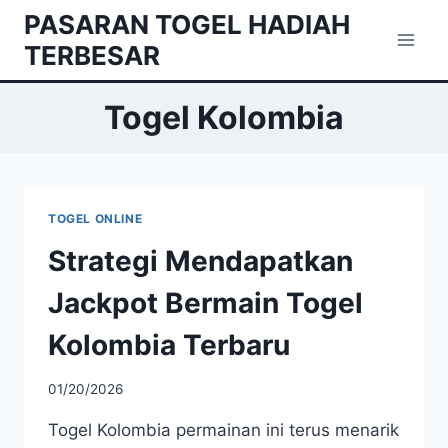
Skip
PASARAN TOGEL HADIAH
to
TERBESAR
content
Togel Kolombia
TOGEL ONLINE
Strategi Mendapatkan
Jackpot Bermain Togel
Kolombia Terbaru
01/20/2026
Togel Kolombia permainan ini terus menarik