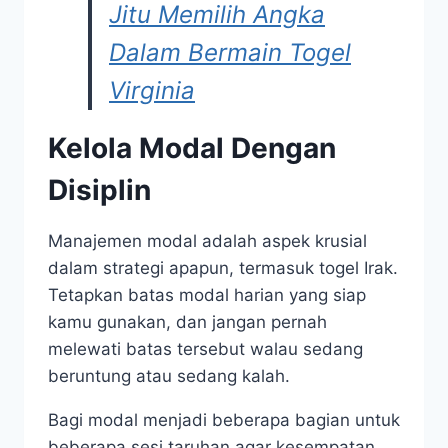
Jitu Memilih Angka
Dalam Bermain Togel
Virginia
Kelola Modal Dengan
Disiplin
Manajemen modal adalah aspek krusial
dalam strategi apapun, termasuk togel Irak.
Tetapkan batas modal harian yang siap
kamu gunakan, dan jangan pernah
melewati batas tersebut walau sedang
beruntung atau sedang kalah.
Bagi modal menjadi beberapa bagian untuk
beberapa sesi taruhan agar kesempatan