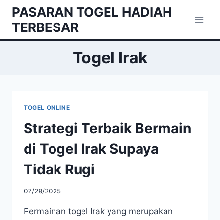
Skip
PASARAN TOGEL HADIAH
to
TERBESAR
content
Togel Irak
TOGEL ONLINE
Strategi Terbaik Bermain
di Togel Irak Supaya
Tidak Rugi
07/28/2025
Permainan togel Irak yang merupakan