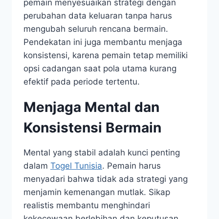
pemain menyesuaikan strategi dengan
perubahan data keluaran tanpa harus
mengubah seluruh rencana bermain.
Pendekatan ini juga membantu menjaga
konsistensi, karena pemain tetap memiliki
opsi cadangan saat pola utama kurang
efektif pada periode tertentu.
Menjaga Mental dan
Konsistensi Bermain
Mental yang stabil adalah kunci penting
dalam
Togel Tunisia
. Pemain harus
menyadari bahwa tidak ada strategi yang
menjamin kemenangan mutlak. Sikap
realistis membantu menghindari
kekecewaan berlebihan dan keputusan