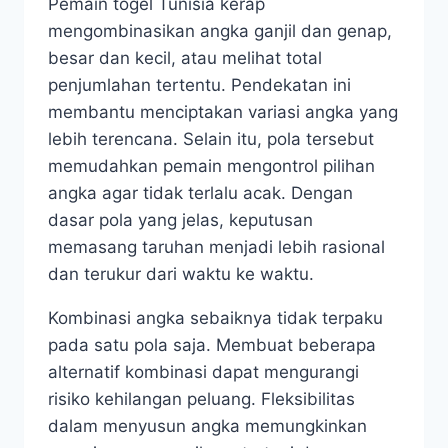
Pemain togel Tunisia kerap
mengombinasikan angka ganjil dan genap,
besar dan kecil, atau melihat total
penjumlahan tertentu. Pendekatan ini
membantu menciptakan variasi angka yang
lebih terencana. Selain itu, pola tersebut
memudahkan pemain mengontrol pilihan
angka agar tidak terlalu acak. Dengan
dasar pola yang jelas, keputusan
memasang taruhan menjadi lebih rasional
dan terukur dari waktu ke waktu.
Kombinasi angka sebaiknya tidak terpaku
pada satu pola saja. Membuat beberapa
alternatif kombinasi dapat mengurangi
risiko kehilangan peluang. Fleksibilitas
dalam menyusun angka memungkinkan