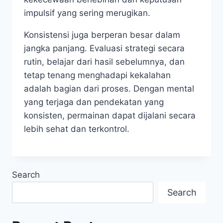
impulsif yang sering merugikan.
Konsistensi juga berperan besar dalam
jangka panjang. Evaluasi strategi secara
rutin, belajar dari hasil sebelumnya, dan
tetap tenang menghadapi kekalahan
adalah bagian dari proses. Dengan mental
yang terjaga dan pendekatan yang
konsisten, permainan dapat dijalani secara
lebih sehat dan terkontrol.
Search
Search