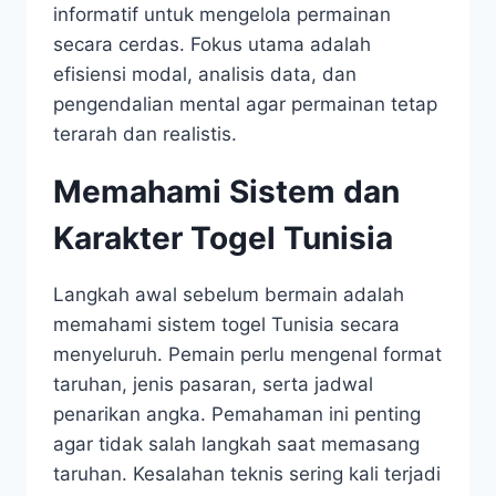
informatif untuk mengelola permainan
secara cerdas. Fokus utama adalah
efisiensi modal, analisis data, dan
pengendalian mental agar permainan tetap
terarah dan realistis.
Memahami Sistem dan
Karakter Togel Tunisia
Langkah awal sebelum bermain adalah
memahami sistem togel Tunisia secara
menyeluruh. Pemain perlu mengenal format
taruhan, jenis pasaran, serta jadwal
penarikan angka. Pemahaman ini penting
agar tidak salah langkah saat memasang
taruhan. Kesalahan teknis sering kali terjadi