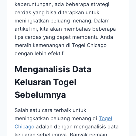
keberuntungan, ada beberapa strategi
cerdas yang bisa diterapkan untuk
meningkatkan peluang menang. Dalam
artikel ini, kita akan membahas beberapa
tips cerdas yang dapat membantu Anda
meraih kemenangan di Togel Chicago
dengan lebih efektif.
Menganalisis Data
Keluaran Togel
Sebelumnya
Salah satu cara terbaik untuk
meningkatkan peluang menang di
Togel
Chicago
adalah dengan menganalisis data
keluaran sebelumnya. Banyak pemain