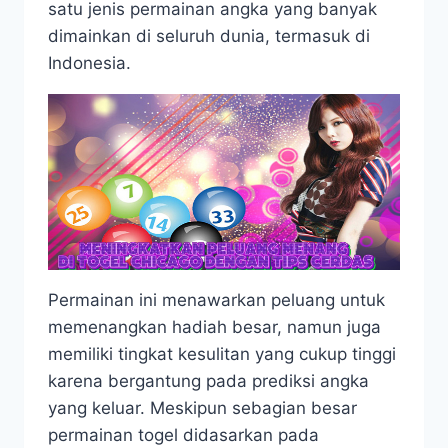
satu jenis permainan angka yang banyak
dimainkan di seluruh dunia, termasuk di
Indonesia.
Permainan ini menawarkan peluang untuk
memenangkan hadiah besar, namun juga
memiliki tingkat kesulitan yang cukup tinggi
karena bergantung pada prediksi angka
yang keluar. Meskipun sebagian besar
permainan togel didasarkan pada