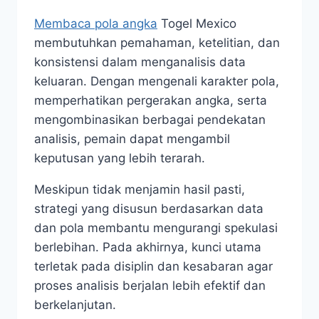
Membaca pola angka
Togel Mexico
membutuhkan pemahaman, ketelitian, dan
konsistensi dalam menganalisis data
keluaran. Dengan mengenali karakter pola,
memperhatikan pergerakan angka, serta
mengombinasikan berbagai pendekatan
analisis, pemain dapat mengambil
keputusan yang lebih terarah.
Meskipun tidak menjamin hasil pasti,
strategi yang disusun berdasarkan data
dan pola membantu mengurangi spekulasi
berlebihan. Pada akhirnya, kunci utama
terletak pada disiplin dan kesabaran agar
proses analisis berjalan lebih efektif dan
berkelanjutan.