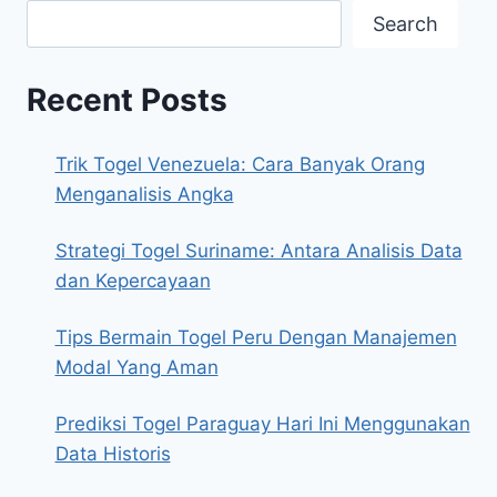
Search
Recent Posts
Trik Togel Venezuela: Cara Banyak Orang
Menganalisis Angka
Strategi Togel Suriname: Antara Analisis Data
dan Kepercayaan
Tips Bermain Togel Peru Dengan Manajemen
Modal Yang Aman
Prediksi Togel Paraguay Hari Ini Menggunakan
Data Historis