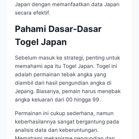
Japan dengan memanfaatkan data Japan
secara efektif.
Pahami Dasar-Dasar
Togel Japan
Sebelum masuk ke strategi, penting untuk
memahami apa itu Togel Japan. Togel ini
adalah permainan tebak angka yang
diambil dari hasil pengundian angka di
Jepang. Biasanya, pemain harus menebak
angka keluaran dari 00 hingga 99.
Permainan ini cukup sederhana, namun
keberhasilannya sangat bergantung pada
analisis data dan keberuntungan.
Memahami mekanisme pengundian dan