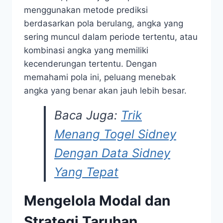
menggunakan metode prediksi
berdasarkan pola berulang, angka yang
sering muncul dalam periode tertentu, atau
kombinasi angka yang memiliki
kecenderungan tertentu. Dengan
memahami pola ini, peluang menebak
angka yang benar akan jauh lebih besar.
Baca Juga:
Trik
Menang Togel Sidney
Dengan Data Sidney
Yang Tepat
Mengelola Modal dan
Strategi Taruhan