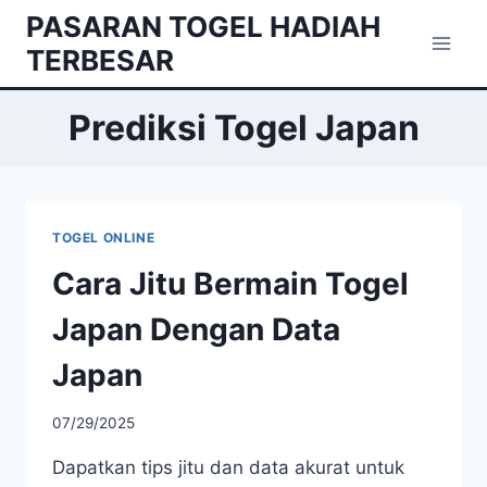
Skip
PASARAN TOGEL HADIAH
to
TERBESAR
content
Prediksi Togel Japan
TOGEL ONLINE
Cara Jitu Bermain Togel
Japan Dengan Data
Japan
07/29/2025
Dapatkan tips jitu dan data akurat untuk