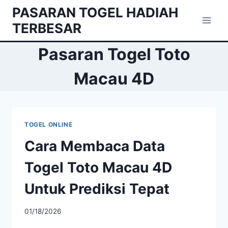
Skip
PASARAN TOGEL HADIAH
to
TERBESAR
content
Pasaran Togel Toto
Macau 4D
TOGEL ONLINE
Cara Membaca Data
Togel Toto Macau 4D
Untuk Prediksi Tepat
01/18/2026