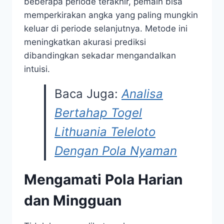
beberapa periode terakhir, pemain bisa
memperkirakan angka yang paling mungkin
keluar di periode selanjutnya. Metode ini
meningkatkan akurasi prediksi
dibandingkan sekadar mengandalkan
intuisi.
Baca Juga:
Analisa
Bertahap Togel
Lithuania Teleloto
Dengan Pola Nyaman
Mengamati Pola Harian
dan Mingguan