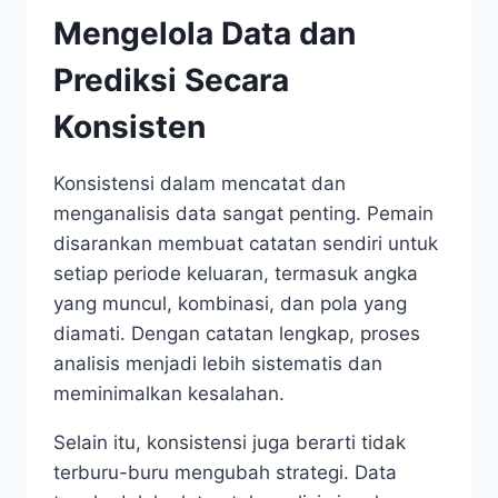
Mengelola Data dan
Prediksi Secara
Konsisten
Konsistensi dalam mencatat dan
menganalisis data sangat penting. Pemain
disarankan membuat catatan sendiri untuk
setiap periode keluaran, termasuk angka
yang muncul, kombinasi, dan pola yang
diamati. Dengan catatan lengkap, proses
analisis menjadi lebih sistematis dan
meminimalkan kesalahan.
Selain itu, konsistensi juga berarti tidak
terburu-buru mengubah strategi. Data