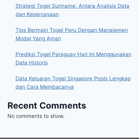
Strategi Togel Suriname: Antara Analisis Data
dan Kepercayaan
Tips Bermain Togel Peru Dengan Manajemen
Modal Yang Aman
Prediksi Togel Paraguay Hari Ini Menggunakan
Data Historis
Data Keluaran Togel Singapore Pools Lengkap
dan Cara Membacanya
Recent Comments
No comments to show.