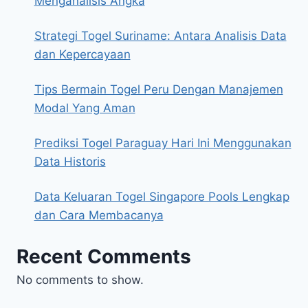
Menganalisis Angka
Strategi Togel Suriname: Antara Analisis Data
dan Kepercayaan
Tips Bermain Togel Peru Dengan Manajemen
Modal Yang Aman
Prediksi Togel Paraguay Hari Ini Menggunakan
Data Historis
Data Keluaran Togel Singapore Pools Lengkap
dan Cara Membacanya
Recent Comments
No comments to show.