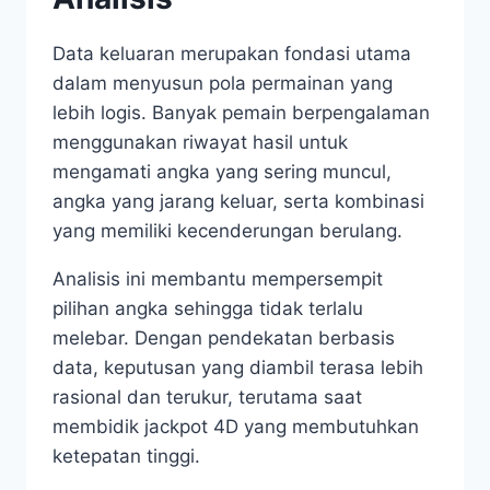
Data keluaran merupakan fondasi utama
dalam menyusun pola permainan yang
lebih logis. Banyak pemain berpengalaman
menggunakan riwayat hasil untuk
mengamati angka yang sering muncul,
angka yang jarang keluar, serta kombinasi
yang memiliki kecenderungan berulang.
Analisis ini membantu mempersempit
pilihan angka sehingga tidak terlalu
melebar. Dengan pendekatan berbasis
data, keputusan yang diambil terasa lebih
rasional dan terukur, terutama saat
membidik jackpot 4D yang membutuhkan
ketepatan tinggi.