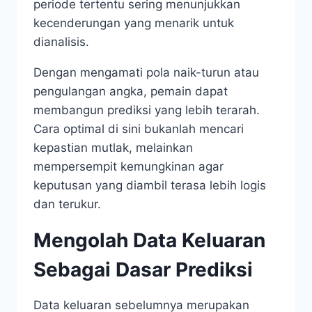
periode tertentu sering menunjukkan
kecenderungan yang menarik untuk
dianalisis.
Dengan mengamati pola naik-turun atau
pengulangan angka, pemain dapat
membangun prediksi yang lebih terarah.
Cara optimal di sini bukanlah mencari
kepastian mutlak, melainkan
mempersempit kemungkinan agar
keputusan yang diambil terasa lebih logis
dan terukur.
Mengolah Data Keluaran
Sebagai Dasar Prediksi
Data keluaran sebelumnya merupakan