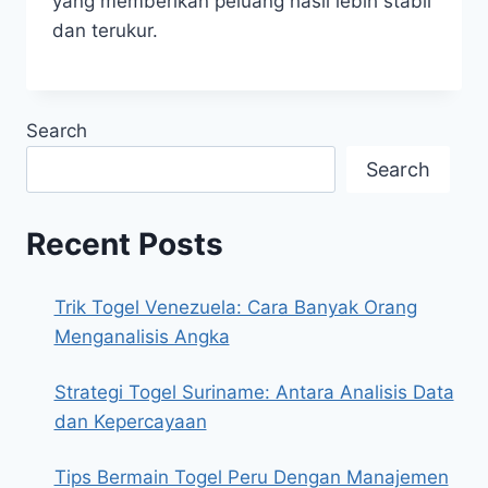
yang memberikan peluang hasil lebih stabil
dan terukur.
Search
Search
Recent Posts
Trik Togel Venezuela: Cara Banyak Orang
Menganalisis Angka
Strategi Togel Suriname: Antara Analisis Data
dan Kepercayaan
Tips Bermain Togel Peru Dengan Manajemen