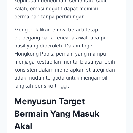
keputusan berlebihan, sementara saat
kalah, emosi negatif dapat memicu
permainan tanpa perhitungan.
Mengendalikan emosi berarti tetap
berpegang pada rencana awal, apa pun
hasil yang diperoleh. Dalam togel
Hongkong Pools, pemain yang mampu
menjaga kestabilan mental biasanya lebih
konsisten dalam menerapkan strategi dan
tidak mudah tergoda untuk mengambil
langkah berisiko tinggi.
Menyusun Target
Bermain Yang Masuk
Akal