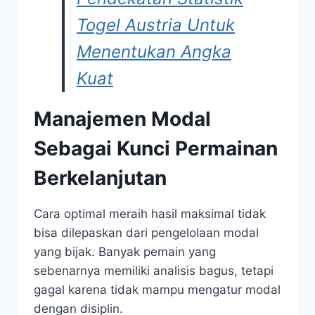
Togel Austria Untuk
Menentukan Angka
Kuat
Manajemen Modal
Sebagai Kunci Permainan
Berkelanjutan
Cara optimal meraih hasil maksimal tidak
bisa dilepaskan dari pengelolaan modal
yang bijak. Banyak pemain yang
sebenarnya memiliki analisis bagus, tetapi
gagal karena tidak mampu mengatur modal
dengan disiplin.