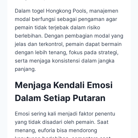
Dalam togel Hongkong Pools, manajemen
modal berfungsi sebagai pengaman agar
pemain tidak terjebak dalam risiko
berlebihan. Dengan pembagian modal yang
jelas dan terkontrol, pemain dapat bermain
dengan lebih tenang, fokus pada strategi,
serta menjaga konsistensi dalam jangka
panjang.
Menjaga Kendali Emosi
Dalam Setiap Putaran
Emosi sering kali menjadi faktor penentu
yang tidak disadari oleh pemain. Saat
menang, euforia bisa mendorong