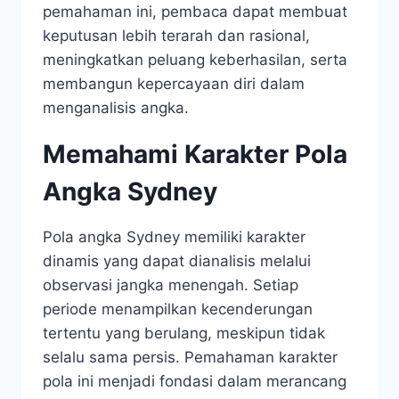
pemahaman ini, pembaca dapat membuat
keputusan lebih terarah dan rasional,
meningkatkan peluang keberhasilan, serta
membangun kepercayaan diri dalam
menganalisis angka.
Memahami Karakter Pola
Angka Sydney
Pola angka Sydney memiliki karakter
dinamis yang dapat dianalisis melalui
observasi jangka menengah. Setiap
periode menampilkan kecenderungan
tertentu yang berulang, meskipun tidak
selalu sama persis. Pemahaman karakter
pola ini menjadi fondasi dalam merancang