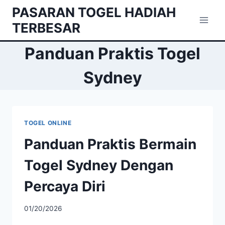
Skip
PASARAN TOGEL HADIAH
to
TERBESAR
content
Panduan Praktis Togel
Sydney
TOGEL ONLINE
Panduan Praktis Bermain
Togel Sydney Dengan
Percaya Diri
01/20/2026