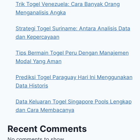
Trik Togel Venezuela: Cara Banyak Orang
Menganalisis Angka
Strategi Togel Suriname: Antara Analisis Data
dan Kepercayaan
Tips Bermain Togel Peru Dengan Manajemen
Modal Yang Aman
Prediksi Togel Paraguay Hari Ini Menggunakan
Data Historis
Data Keluaran Togel Singapore Pools Lengkap
dan Cara Membacanya
Recent Comments
No comments to show.