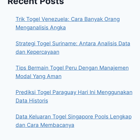
Recent Posts
Trik Togel Venezuela: Cara Banyak Orang
Menganalisis Angka
Strategi Togel Suriname: Antara Analisis Data
dan Kepercayaan
Tips Bermain Togel Peru Dengan Manajemen
Modal Yang Aman
Prediksi Togel Paraguay Hari Ini Menggunakan
Data Historis
Data Keluaran Togel Singapore Pools Lengkap
dan Cara Membacanya