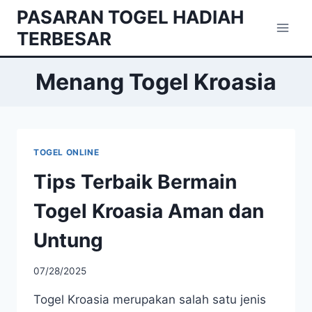
Skip
PASARAN TOGEL HADIAH
to
TERBESAR
content
Menang Togel Kroasia
TOGEL ONLINE
Tips Terbaik Bermain
Togel Kroasia Aman dan
Untung
07/28/2025
Togel Kroasia merupakan salah satu jenis