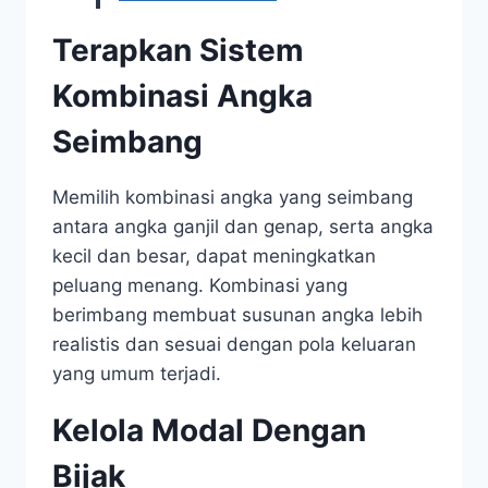
Terapkan Sistem
Kombinasi Angka
Seimbang
Memilih kombinasi angka yang seimbang
antara angka ganjil dan genap, serta angka
kecil dan besar, dapat meningkatkan
peluang menang. Kombinasi yang
berimbang membuat susunan angka lebih
realistis dan sesuai dengan pola keluaran
yang umum terjadi.
Kelola Modal Dengan
Bijak