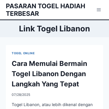
Skip
PASARAN TOGEL HADIAH
to
TERBESAR
content
Link Togel Libanon
TOGEL ONLINE
Cara Memulai Bermain
Togel Libanon Dengan
Langkah Yang Tepat
07/28/2025
Togel Libanon, atau lebih dikenal dengan