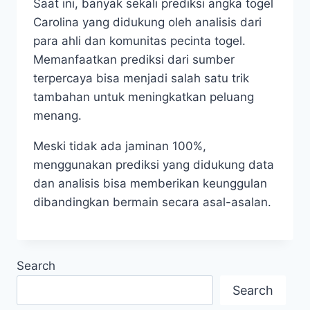
Saat ini, banyak sekali prediksi angka togel
Carolina yang didukung oleh analisis dari
para ahli dan komunitas pecinta togel.
Memanfaatkan prediksi dari sumber
terpercaya bisa menjadi salah satu trik
tambahan untuk meningkatkan peluang
menang.
Meski tidak ada jaminan 100%,
menggunakan prediksi yang didukung data
dan analisis bisa memberikan keunggulan
dibandingkan bermain secara asal-asalan.
Search
Search