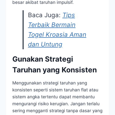
besar akibat taruhan impulsif.
Baca Juga:
Tips
Terbaik Bermain
Togel Kroasia Aman
dan Untung
Gunakan Strategi
Taruhan yang Konsisten
Menggunakan strategi taruhan yang
konsisten seperti sistem taruhan flat atau
sistem angka tertentu dapat membantu
mengurangi risiko kerugian. Jangan terlalu
sering mengganti strategi tanpa dasar yang