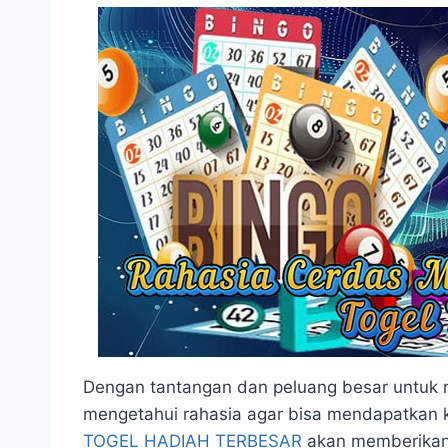
Dengan tantangan dan peluang besar untuk m
mengetahui rahasia agar bisa mendapatkan
TOGEL HADIAH TERBESAR
akan memberikan 