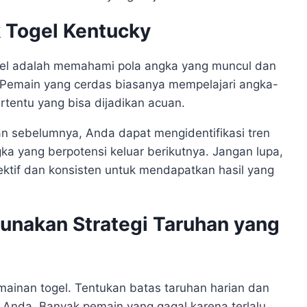
k Togel Kentucky
gel adalah memahami pola angka yang muncul dan
. Pemain yang cerdas biasanya mempelajari angka-
rtentu yang bisa dijadikan acuan.
sebelumnya, Anda dapat mengidentifikasi tren
a yang berpotensi keluar berikutnya. Jangan lupa,
bjektif dan konsisten untuk mendapatkan hasil yang
nakan Strategi Taruhan yang
ainan togel. Tentukan batas taruhan harian dan
 Anda. Banyak pemain yang gagal karena terlalu