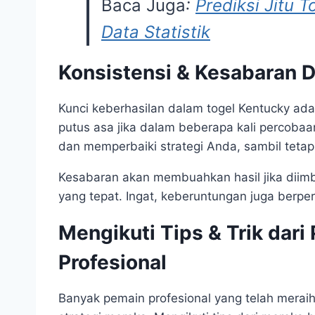
Baca Juga
:
Prediksi Jitu
Data Statistik
Konsistensi & Kesabaran 
Kunci keberhasilan dalam togel Kentucky ad
putus asa jika dalam beberapa kali percobaa
dan memperbaiki strategi Anda, sambil teta
Kesabaran akan membuahkan hasil jika diimb
yang tepat. Ingat, keberuntungan juga berpera
Mengikuti Tips & Trik dar
Profesional
Banyak pemain profesional yang telah merai