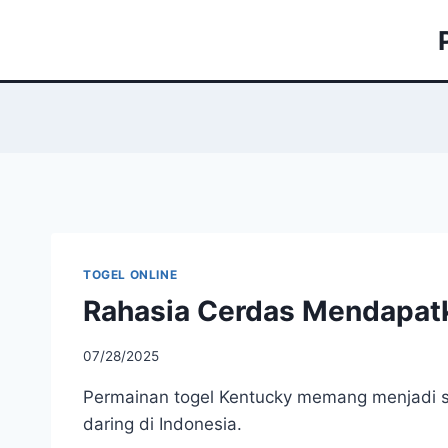
Skip
to
content
TOGEL ONLINE
Rahasia Cerdas Mendapatk
07/28/2025
Permainan togel Kentucky memang menjadi sal
daring di Indonesia.