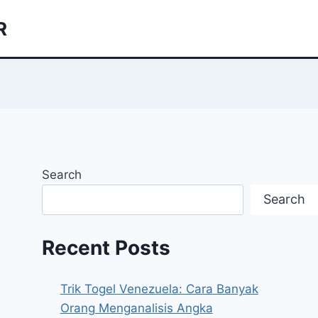
R
Search
Search
Recent Posts
Trik Togel Venezuela: Cara Banyak
Orang Menganalisis Angka