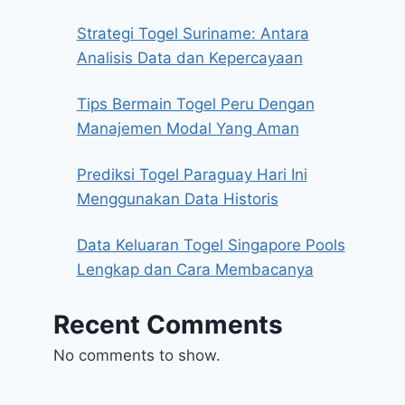
Strategi Togel Suriname: Antara
Analisis Data dan Kepercayaan
Tips Bermain Togel Peru Dengan
Manajemen Modal Yang Aman
Prediksi Togel Paraguay Hari Ini
Menggunakan Data Historis
Data Keluaran Togel Singapore Pools
Lengkap dan Cara Membacanya
Recent Comments
No comments to show.