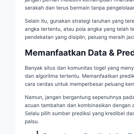
serakah dan terus bermain tanpa pengelolaa
Selain itu, gunakan strategi taruhan yang te
angka tertentu, atau pola angka yang telah 
pendekatan yang disiplin, peluang meraih ja
Memanfaatkan Data & Pred
Banyak situs dan komunitas togel yang meny
dan algoritma tertentu. Memanfaatkan predik
cara cerdas untuk memperbesar peluang ke
Namun, jangan bergantung sepenuhnya pada p
acuan tambahan dan kombinasikan dengan anal
Selalu pilih sumber prediksi yang kredibel da
palsu.